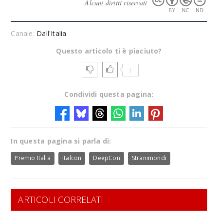
Alcuni diritti riservati
Canale:
Dall'Italia
Questo articolo ti è piaciuto?
1
Condividi questa pagina:
In questa pagina si parla di:
Premio Italia
Italcon
DeepCon
Stranimondi
ARTICOLI CORRELATI