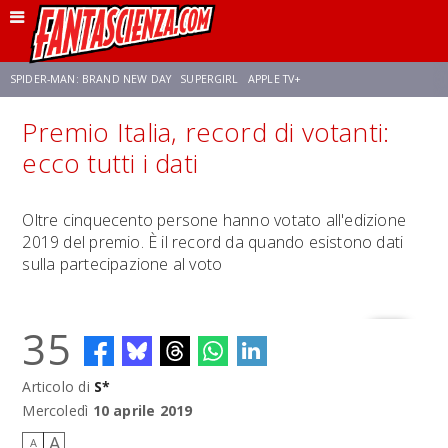
SPIDER-MAN: BRAND NEW DAY
SUPERGIRL
APPLE TV+
Premio Italia, record di votanti:
FRANCO RICCIARDIELLO
ZENDAYA
STAR TREK
AVENGERS: DOOMSDAY
ecco tutti i dati
NETFLIX
SADIE SINK
STAR TREK: STRANGE NEW WORLDS
Oltre cinquecento persone hanno votato all'edizione
2019 del premio. È il record da quando esistono dati
sulla partecipazione al voto
35
Articolo di
S*
Mercoledì
10 aprile 2019
A
A