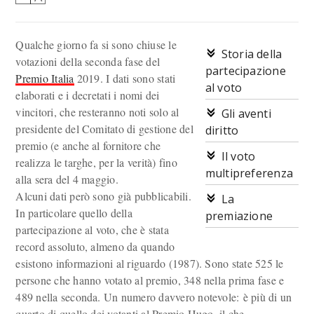
Qualche giorno fa si sono chiuse le
Storia della
votazioni della seconda fase del
partecipazione
Premio Italia
2019. I dati sono stati
al voto
elaborati e i decretati i nomi dei
vincitori, che resteranno noti solo al
Gli aventi
presidente del Comitato di gestione del
diritto
premio (e anche al fornitore che
Il voto
realizza le targhe, per la verità) fino
multipreferenza
alla sera del 4 maggio.
Alcuni dati però sono già pubblicabili.
La
In particolare quello della
premiazione
partecipazione al voto, che è stata
record assoluto, almeno da quando
esistono informazioni al riguardo (1987). Sono state 525 le
persone che hanno votato al premio, 348 nella prima fase e
489 nella seconda. Un numero davvero notevole: è più di un
quarto di quello dei votanti al Premio Hugo, il che,