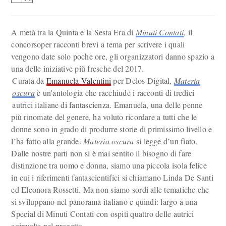
A metà tra la Quinta e la Sesta Era di
Minuti Contati
, il
concorsoper racconti brevi a tema per scrivere i quali
vengono date solo poche ore, gli organizzatori danno spazio a
una delle iniziative più fresche del 2017.
Curata da
Emanuela Valentini
per Delos Digital,
Materia
oscura
è un'antologia che racchiude i racconti di tredici
autrici italiane di fantascienza. Emanuela, una delle penne
più rinomate del genere, ha voluto ricordare a tutti che le
donne sono in grado di produrre storie di primissimo livello e
l’ha fatto alla grande.
Materia oscura
si legge d’un fiato.
Dalle nostre parti non si è mai sentito il bisogno di fare
distinzione tra uomo e donna, siamo una piccola isola felice
in cui i riferimenti fantascientifici si chiamano Linda De Santi
ed Eleonora Rossetti. Ma non siamo sordi alle tematiche che
si sviluppano nel panorama italiano e quindi: largo a una
Special di Minuti Contati con ospiti quattro delle autrici
coinvolte nel progetto.