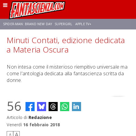
SPIDER-MAN: BRAND NEW DAY
SUPERGIRL
APPLE TV+
Minuti Contati, edizione dedicata
FRANCO RICCIARDIELLO
ZENDAYA
STAR TREK
AVENGERS: DOOMSDAY
a Materia Oscura
NETFLIX
SADIE SINK
STAR TREK: STRANGE NEW WORLDS
Non intesa come il misterioso riempitivo universale ma
come l'antologia dedicata alla fantascienza scritta da
donne.
56
Articolo di
Redazione
Venerdì
16 febbraio 2018
A
A