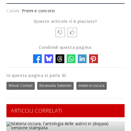
Canale:
Premi e concorsi
Questo articolo ti è piaciuto?
Condividi questa pagina:
In questa pagina si parla di:
Minuti Contati
Emanuela Valentini
materia oscura
ARTICOLI CORRELATI