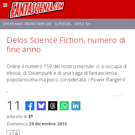
SPIDER-MAN: BRAND NEW DAY
SUPERGIRL
APPLE TV+
Delos Science Fiction, numero di
FRANCO RICCIARDIELLO
ZENDAYA
STAR TREK
AVENGERS: DOOMSDAY
fine anno
NETFLIX
SADIE SINK
STAR TREK: STRANGE NEW WORLDS
Online il numero 159 del nostro mensile: ci si occupa di
ebook, di Steampunk e di una saga di fantascienza
popolarissima ma poco considerata: i Power Rangers!
11
Articolo di
S*
Domenica
29 dicembre 2013
A
A