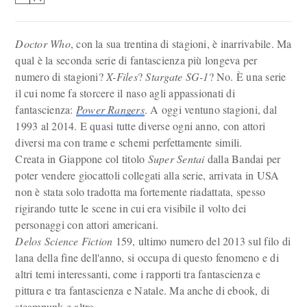
Doctor Who
, con la sua trentina di stagioni, è inarrivabile. Ma
qual è la seconda serie di fantascienza più longeva per
numero di stagioni?
X-Files
?
Stargate SG-1
? No. È una serie
il cui nome fa storcere il naso agli appassionati di
fantascienza:
Power Rangers
. A oggi ventuno stagioni, dal
1993 al 2014. E quasi tutte diverse ogni anno, con attori
diversi ma con trame e schemi perfettamente simili.
Creata in Giappone col titolo
Super Sentai
dalla Bandai per
poter vendere giocattoli collegati alla serie, arrivata in USA
non è stata solo tradotta ma fortemente riadattata, spesso
rigirando tutte le scene in cui era visibile il volto dei
personaggi con attori americani.
Delos Science Fiction
159, ultimo numero del 2013 sul filo di
lana della fine dell'anno, si occupa di questo fenomeno e di
altri temi interessanti, come i rapporti tra fantascienza e
pittura e tra fantascienza e Natale. Ma anche di ebook, di
steampunk e altro.