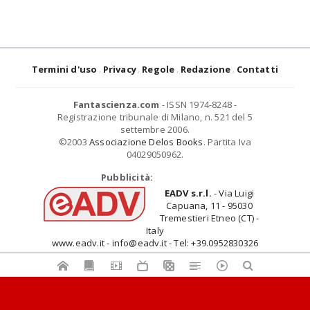
Termini d'uso
Privacy
Regole
Redazione
Contatti
Fantascienza.com
- ISSN 1974-8248 -
Registrazione tribunale di Milano, n. 521 del 5
settembre 2006.
©2003
Associazione Delos Books
. Partita Iva
04029050962.
Pubblicità:
EADV s.r.l.
- Via Luigi
Capuana, 11 - 95030
Tremestieri Etneo (CT) -
Italy
www.eadv.it - info@eadv.it - Tel: +39.0952830326