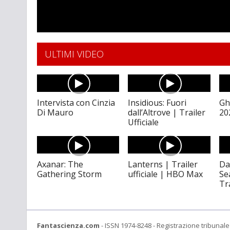
ULTIMI VIDEO
Intervista con Cinzia
Insidious: Fuori
Gh
Di Mauro
dall’Altrove | Trailer
20
Ufficiale
Axanar: The
Lanterns | Trailer
Da
Gathering Storm
ufficiale | HBO Max
Se
Tr
Fantascienza.com
- ISSN 1974-8248 - Registrazione tribunale 