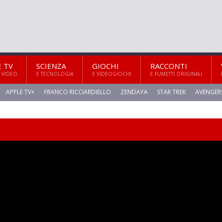
E TV
SCIENZA
GIOCHI
RACCONTI
 VIDEO
E TECNOLOGIA
E VIDEOGIOCHI
E FUMETTI ORIGINALI
APPLE TV+
FRANCO RICCIARDIELLO
ZENDAYA
STAR TREK
AVENGER