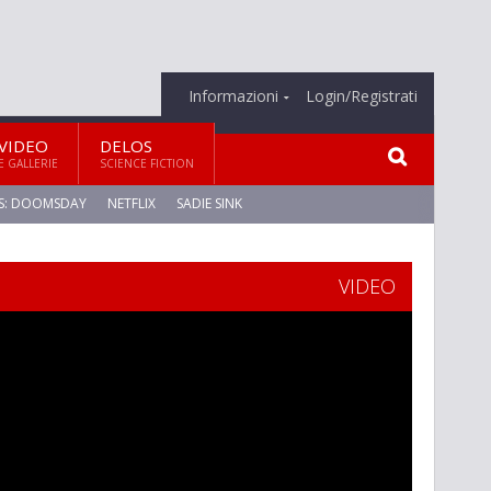
Informazioni
Login/Registrati
VIDEO
DELOS
E GALLERIE
SCIENCE FICTION
S: DOOMSDAY
NETFLIX
SADIE SINK
VIDEO