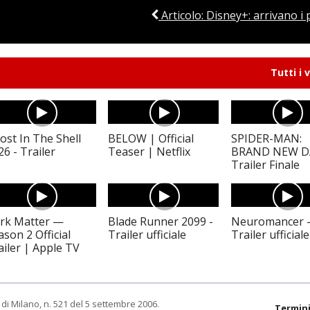
Articolo: Disney+: arrivano i
Tutti i 
ost In The Shell
BELOW | Official
SPIDER-MAN:
26 - Trailer
Teaser | Netflix
BRAND NEW D
Trailer Finale
rk Matter —
Blade Runner 2099 -
Neuromancer 
ason 2 Official
Trailer ufficiale
Trailer ufficiale
ailer | Apple TV
di Milano, n. 521 del 5 settembre 2006.
Termini