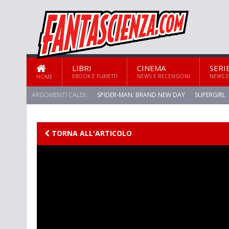
LIBRI
CINEMA
SERI
EBOOK E FUMETTI
NEWS E RECENSIONI
NEWS E
HOME
ARGOMENTI CALDI:
SPIDER-MAN: BRAND NEW DAY
SUPERGIRL
STAR TREK: STRANGE NEW WORLDS
TORNA ALL'ARTICOLO