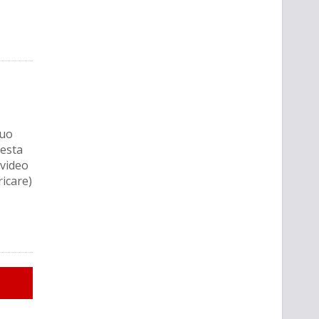
suo
uesta
 video
ricare)