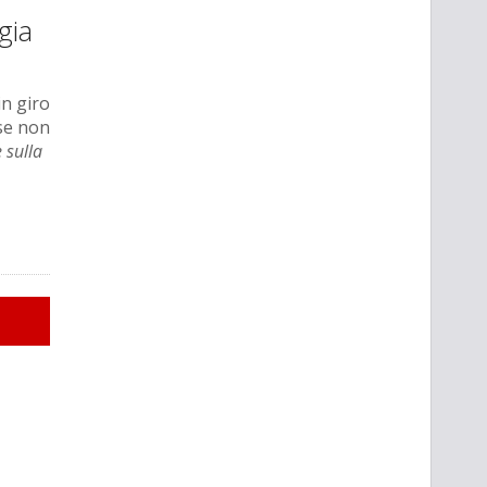
gia
in giro
se non
 sulla