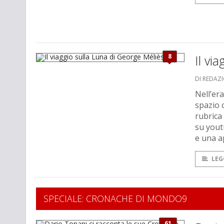
8
Il vi
DI REDAZ
Nell’er
spazio 
rubrica
su yout
e una a
LEG
SPECIALE: CRONACHE DI MONDO9
61