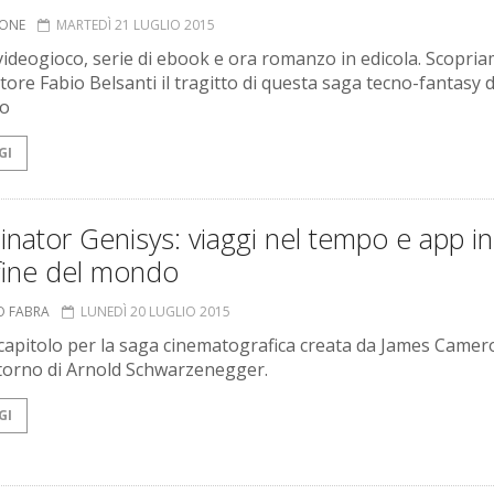
IONE
MARTEDÌ 21 LUGLIO 2015
videogioco, serie di ebook e ora romanzo in edicola. Scopri
tore Fabio Belsanti il tragitto di questa saga tecno-fantasy d
so
GI
nator Genisys: viaggi nel tempo e app in
 fine del mondo
O FABRA
LUNEDÌ 20 LUGLIO 2015
apitolo per la saga cinematografica creata da James Camer
ritorno di Arnold Schwarzenegger.
GI