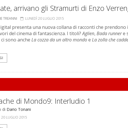
te, arrivano gli Stramurti di Enzo Verren
NE TREANNI
LUNEDÌ 20 LUGLIO 2015
igital presenta una nuova collana di racconti che prendono 
vori del cinema di fantascienza. I titoli?
Aglien
,
Bada runner
e 
a ci sono anche
La cozza da un altro mondo
e
La zolla che cadde
GI
ache di Mondo9: Interludio 1
o di
Dario Tonani
 20 LUGLIO 2015