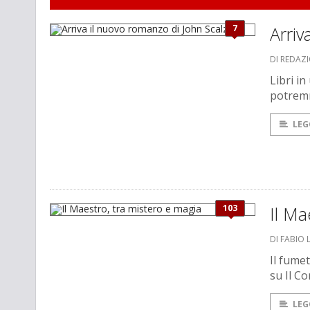
7
Arriv
DI REDAZ
Libri i
potremm
LEG
103
Il Ma
DI FABIO 
Il fume
su Il Co
LEG