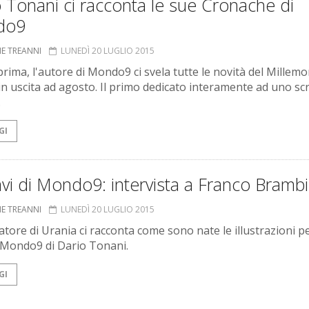
 Tonani ci racconta le sue Cronache di
do9
NE TREANNI
LUNEDÌ 20 LUGLIO 2015
prima, l'autore di Mondo9 ci svela tutte le novità del Millemo
in uscita ad agosto. Il primo dedicato interamente ad uno scr
.
GI
vi di Mondo9: intervista a Franco Brambil
NE TREANNI
LUNEDÌ 20 LUGLIO 2015
ratore di Urania ci racconta come sono nate le illustrazioni pe
 Mondo9 di Dario Tonani.
GI