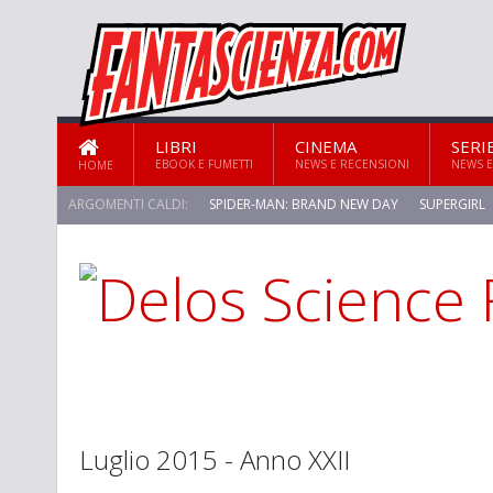
LIBRI
CINEMA
SERI
EBOOK E FUMETTI
NEWS E RECENSIONI
NEWS E
HOME
ARGOMENTI CALDI:
SPIDER-MAN: BRAND NEW DAY
SUPERGIRL
STAR TREK: STRANGE NEW WORLDS
Luglio 2015 - Anno XXII