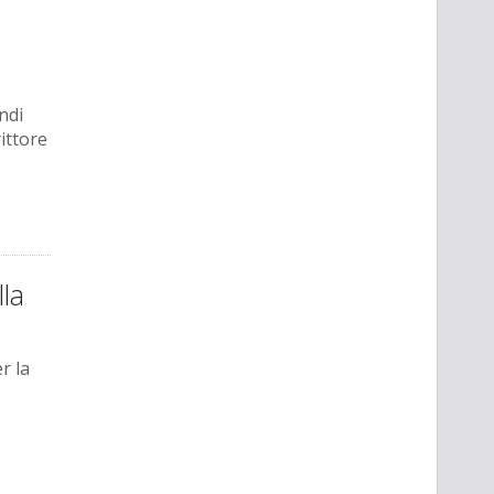
ndi
ittore
la
r la