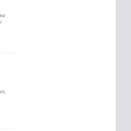
amo
i
on,