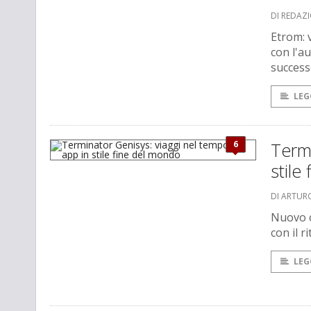
DI REDAZ
Etrom: 
con l'au
succes
LEG
6
Termi
stile
DI ARTUR
Nuovo c
con il 
LEG