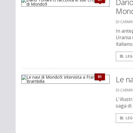
Dario
Mon
DI CARMI
In ante
Urania 
italiano
LEG
91
Le na
DI CARMI
L'illust
saga di
LEG