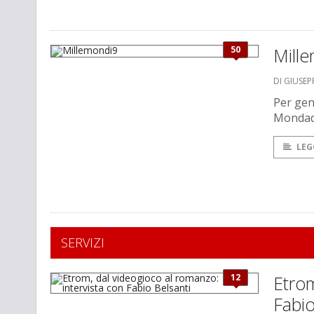
50
Mill
DI GIUSEPP
Per gen
Mondado
LEG
SERVIZI
12
Etrom
Fabio