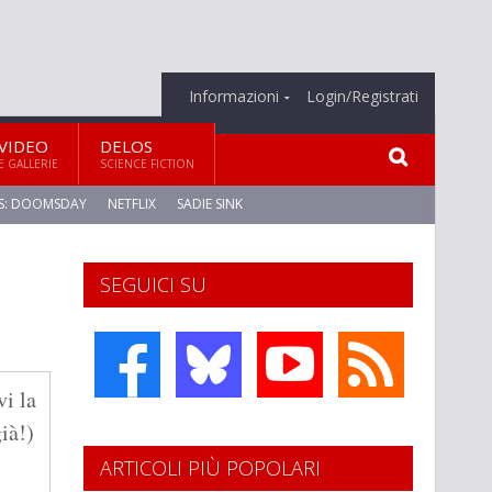
Informazioni
Login/Registrati
VIDEO
DELOS
E GALLERIE
SCIENCE FICTION
S: DOOMSDAY
NETFLIX
SADIE SINK
SEGUICI SU
vi la
già!)
ARTICOLI PIÙ POPOLARI