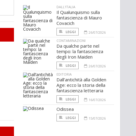
DALL'ITALIA
Il Qualunquismo sulla
fantascienza di Mauro
Covacich
LEGGI
26/07/2026
CONTAMINAZIONI
Da qualche parte nel
tempo: la fantascienza
degli Iron Maiden
LEGGI
26/07/2026
EDITORIA
Dall’antichità alla Golden
Age: ecco la storia della
fantascienza letteraria
LEGGI
16/07/2026
Odissea
LEGGI
15/07/2026