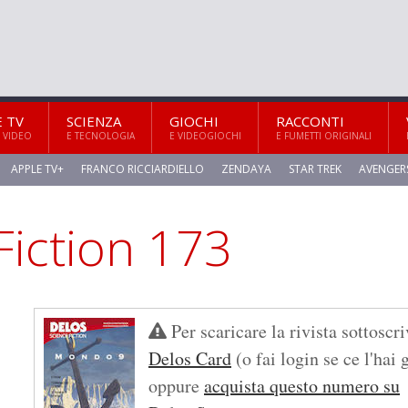
E TV
SCIENZA
GIOCHI
RACCONTI
 VIDEO
E TECNOLOGIA
E VIDEOGIOCHI
E FUMETTI ORIGINALI
APPLE TV+
FRANCO RICCIARDIELLO
ZENDAYA
STAR TREK
AVENGER
Per scaricare la rivista sottoscri
Delos Card
(o fai login se ce l'hai 
oppure
acquista questo numero su