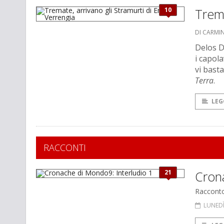
10
Trema
DI CARMI
Delos D
i capola
vi bast
Terra
.
LEG
RACCONTI
21
Cron
Raccont
LUNEDÌ