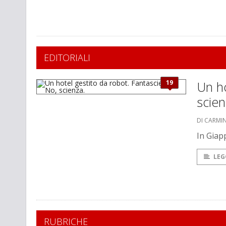
EDITORIALI
19
Un ho
scien
DI CARMI
In Giap
LEG
RUBRICHE