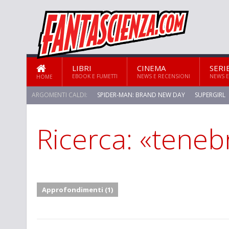
LIBRI
CINEMA
SERI
EBOOK E FUMETTI
NEWS E RECENSIONI
NEWS E
HOME
ARGOMENTI CALDI:
SPIDER-MAN: BRAND NEW DAY
SUPERGIRL
Ricerca: «teneb
STAR TREK: STRANGE NEW WORLDS
Approfondimenti (1)