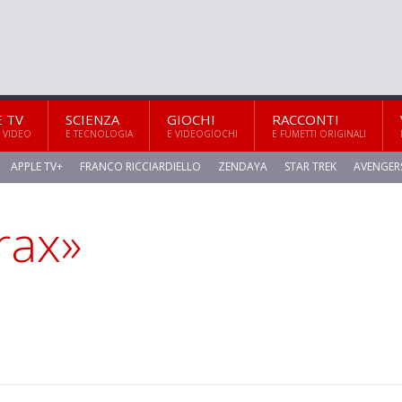
E TV
SCIENZA
GIOCHI
RACCONTI
 VIDEO
E TECNOLOGIA
E VIDEOGIOCHI
E FUMETTI ORIGINALI
APPLE TV+
FRANCO RICCIARDIELLO
ZENDAYA
STAR TREK
AVENGER
rax»