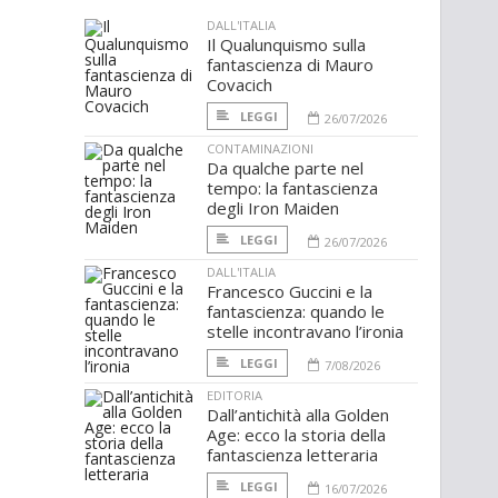
DALL'ITALIA
Il Qualunquismo sulla
fantascienza di Mauro
Covacich
LEGGI
26/07/2026
CONTAMINAZIONI
Da qualche parte nel
tempo: la fantascienza
degli Iron Maiden
LEGGI
26/07/2026
DALL'ITALIA
Francesco Guccini e la
fantascienza: quando le
stelle incontravano l’ironia
LEGGI
7/08/2026
EDITORIA
Dall’antichità alla Golden
Age: ecco la storia della
fantascienza letteraria
LEGGI
16/07/2026