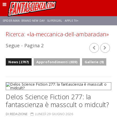
SPIDER-MAN: BRAND NEW DAY
SUPERGIRL
APPLE TV+
Ricerca: «la-meccanica-dell-ambaradan»
FRANCO RICCIARDIELLO
ZENDAYA
STAR TREK
AVENGERS: DOOMSDAY
Segue - Pagina 2
NETFLIX
SADIE SINK
STAR TREK: STRANGE NEW WORLDS
News (2707)
Approfondimenti (659)
Gallerie (9)
Delos Science Fiction 277: la
fantascienza è masscult o midcult?
DI REDAZIONE
LUNEDÌ 29 GIUGNO 2026