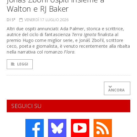
Walton e RJ Baker
DI S*
VENERDÌ 17 LUGLIO 2026
Altri due ospiti annunciati: Ada Palmer, storica e scrittrice,
autrice del ciclo di fantascienza
Terra Ignota
finalista al
premio Hugo come miglior serie, e Jonáš Zbořil, scrittore
ceco, poeta e giornalista, è venuto recentemente alla ribalta
nella narrativa col romanzo
Flora
.
LEGGI
ANCORA
SEGUICI SU