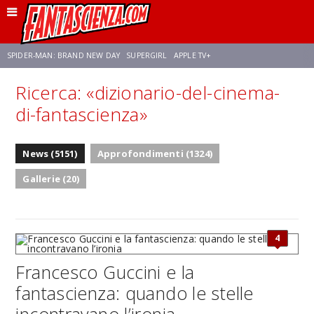
SPIDER-MAN: BRAND NEW DAY
SUPERGIRL
APPLE TV+
Ricerca: «dizionario-del-cinema-
FRANCO RICCIARDIELLO
ZENDAYA
AVENGERS: DOOMSDAY
STAR TREK
di-fantascienza»
NETFLIX
SADIE SINK
STAR TREK: STRANGE NEW WORLDS
News (5151)
Approfondimenti (1324)
Gallerie (20)
4
Francesco Guccini e la
fantascienza: quando le stelle