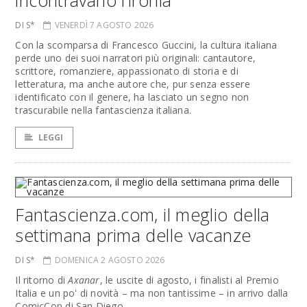
incontravano l’ironia
DI S*
VENERDÌ 7 AGOSTO 2026
Con la scomparsa di Francesco Guccini, la cultura italiana
perde uno dei suoi narratori più originali: cantautore,
scrittore, romanziere, appassionato di storia e di
letteratura, ma anche autore che, pur senza essere
identificato con il genere, ha lasciato un segno non
trascurabile nella fantascienza italiana.
LEGGI
Fantascienza.com, il meglio della
settimana prima delle vacanze
DI S*
DOMENICA 2 AGOSTO 2026
Il ritorno di
Axanar
, le uscite di agosto, i finalisti al Premio
Italia e un po' di novità – ma non tantissime – in arrivo dalla
ComicCon di San Diego.