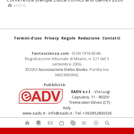
4 FOTO
Termini d'uso
Privacy
Regole
Redazione
Contatti
Fantascienza.com
- ISSN 1974-8248 -
Registrazione tribunale di Milano, n. 521 del 5
settembre 2006.
©2003
Associazione Delos Books
. Partita Iva
04029050962.
Pubblicità:
EADV s.r.l.
- Via Luigi
Capuana, 11 - 95030
Tremestieri Etneo (CT) -
Italy
www.eadv.it - info@eadv.it - Tel: +39.0952830326