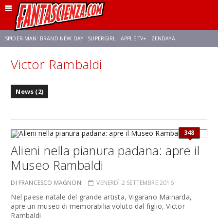
SPIDER-MAN: BRAND NEW DAY
SUPERGIRL
APPLE TV+
ZENDAYA
Victor Rambaldi
FRANCO RICCIARDIELLO
AVENGERS: DOOMSDAY
STAR TREK
NETFLIX
News (2)
SADIE SINK
STAR TREK: STRANGE NEW WORLDS
348
Alieni nella pianura padana: apre il
Museo Rambaldi
DI FRANCESCO MAGNONI
VENERDÌ 2 SETTEMBRE 2016
Nel paese natale del grande artista, Vigarano Mainarda,
apre un museo di memorabilia voluto dal figlio, Victor
Rambaldi