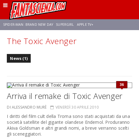
SPIDER-MAN: BRAND NEW DAY
SUPERGIRL
APPLE TV+
The Toxic Avenger
FRANCO RICCIARDIELLO
ZENDAYA
STAR TREK
AVENGERS: DOOMSDAY
News (1)
NETFLIX
SADIE SINK
CELIA ROSE GOODING
36
Arriva il remake di Toxic Avenger
DI ALESSANDRO MURÈ
VENERDÌ 30 APRILE 2010
I diritti del film cult della Troma sono stati acquistati da una
società satellite del gigante olandese Endemol. Produranno
Akiva Goldsman e altri grandi nomi, a breve verranno scelti
gli sceneggiatori.