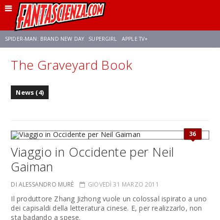
SPIDER-MAN: BRAND NEW DAY
SUPERGIRL
APPLE TV+
The Graveyard Book
FRANCO RICCIARDIELLO
ZENDAYA
AVENGERS: DOOMSDAY
STAR TREK
News (4)
NETFLIX
SADIE SINK
CELIA ROSE GOODING
36
Viaggio in Occidente per Neil
Gaiman
DI ALESSANDRO MURÈ
GIOVEDÌ 31 MARZO 2011
Il produttore Zhang Jizhong vuole un colossal ispirato a uno
dei capisaldi della letteratura cinese. E, per realizzarlo, non
sta badando a spese.