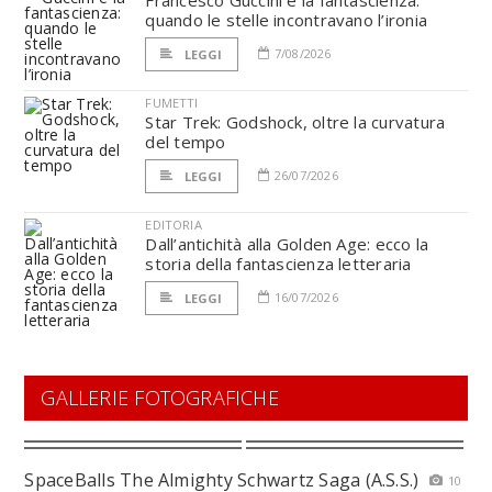
Francesco Guccini e la fantascienza:
quando le stelle incontravano l’ironia
7/08/2026
LEGGI
FUMETTI
Star Trek: Godshock, oltre la curvatura
del tempo
26/07/2026
LEGGI
EDITORIA
Dall’antichità alla Golden Age: ecco la
storia della fantascienza letteraria
16/07/2026
LEGGI
GALLERIE FOTOGRAFICHE
SpaceBalls The Almighty Schwartz Saga (A.S.S.)
10