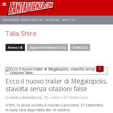
SPIDER-MAN: BRAND NEW DAY
SUPERGIRL
APPLE TV+
Talia Shire
FRANCO RICCIARDIELLO
ZENDAYA
STAR TREK
AVENGERS: DOOMSDAY
News (4)
Approfondimenti (1)
Video (2)
NETFLIX
SADIE SINK
STAR TREK: STRANGE NEW WORLDS
1
Ecco il nuovo trailer di Megalopolis,
stavolta senza citazioni false
DI ANGELA BERNARDONI
LUNEDÌ 9 SETTEMBRE 2024
Il film, in arrivo in tutto il mondo il prossimo 27 settembre,
in Italia sarà disponibile dal 16 ottobre