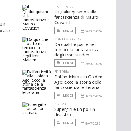
DALL'ITALIA
Il Qualunquismo sulla
fantascienza di Mauro
Covacich
 un
orato
LEGGI
26/07/2026
CONTAMINAZIONI
Da qualche parte nel
tempo: la fantascienza
degli Iron Maiden
LEGGI
26/07/2026
EDITORIA
Dall’antichità alla Golden
Age: ecco la storia della
fantascienza letteraria
LEGGI
16/07/2026
CINEMA
Supergirl è un po' un
disastro
LEGGI
8/07/2026