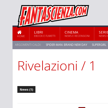
LIBRI
CINEMA
SERI
EBOOK E FUMETTI
NEWS E RECENSIONI
NEWS E
HOME
ARGOMENTI CALDI:
SPIDER-MAN: BRAND NEW DAY
SUPERGIRL
Rivelazioni / 1
News (1)