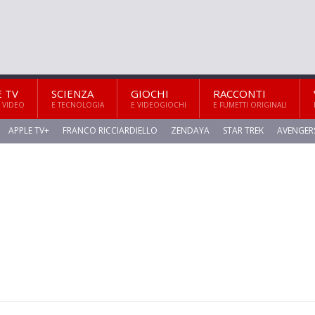
E TV
SCIENZA
GIOCHI
RACCONTI
 VIDEO
E TECNOLOGIA
E VIDEOGIOCHI
E FUMETTI ORIGINALI
APPLE TV+
FRANCO RICCIARDIELLO
ZENDAYA
STAR TREK
AVENGER