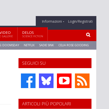
Informazioni
Login/Registrati
VIDEO
DELOS
E GALLERIE
SCIENCE FICTION
S: DOOMSDAY
NETFLIX
SADIE SINK
CELIA ROSE GOODING
SEGUICI SU
ARTICOLI PIÙ POPOLARI