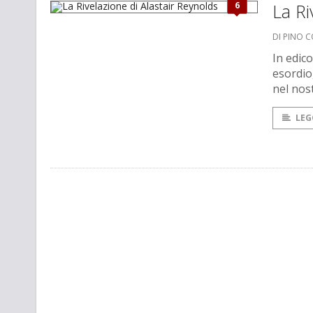
6
La Ri
DI PINO 
In edic
esordio
nel nos
LEG