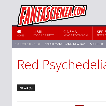
LIBRI
CINEMA
SERI
EBOOK E FUMETTI
NEWS E RECENSIONI
NEWS E
HOME
ARGOMENTI CALDI:
SPIDER-MAN: BRAND NEW DAY
SUPERGIRL
Red Psychedeli
STAR TREK: STRANGE NEW WORLDS
News (5)