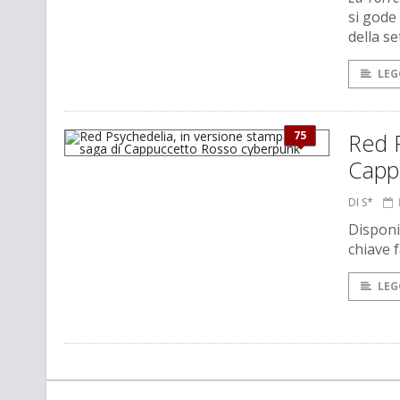
si gode 
della s
LEG
75
Red P
Capp
DI S*
Disponi
chiave f
LEG