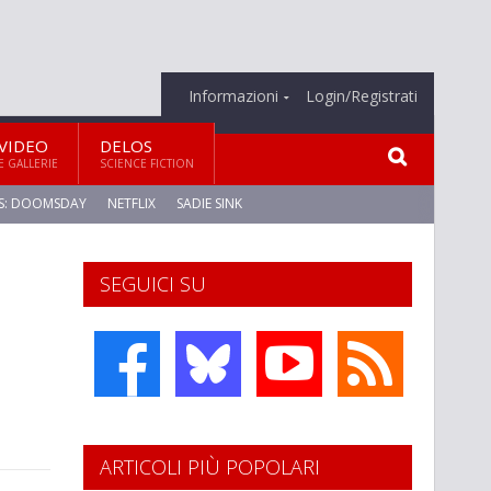
Informazioni
Login/Registrati
VIDEO
DELOS
E GALLERIE
SCIENCE FICTION
S: DOOMSDAY
NETFLIX
SADIE SINK
SEGUICI SU
ARTICOLI PIÙ POPOLARI