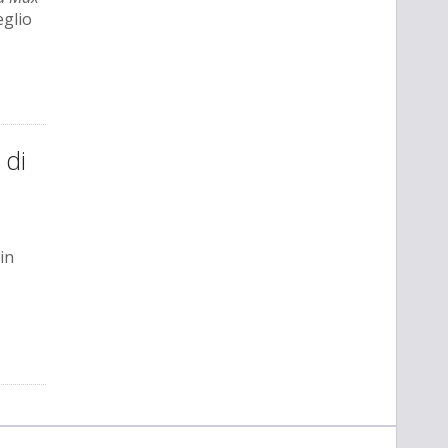
glio
 di
in