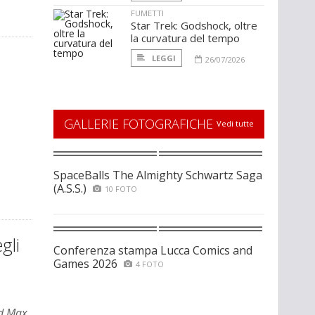
FUMETTI
Star Trek: Godshock, oltre
la curvatura del tempo
LEGGI
26/07/2026
GALLERIE FOTOGRAFICHE
Vedi tutte
SpaceBalls The Almighty Schwartz Saga
(A.S.S.)
10 FOTO
gli
Conferenza stampa Lucca Comics and
Games 2026
4 FOTO
d Max