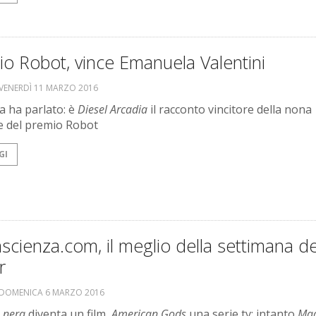
o Robot, vince Emanuela Valentini
VENERDÌ 11 MARZO 2016
ia ha parlato: è
Diesel Arcadia
il racconto vincitore della nona
e del premio Robot
GI
scienza.com, il meglio della settimana de
r
DOMENICA 6 MARZO 2016
 nera
diventa un film,
American Gods
una serie tv; intanto
Ma