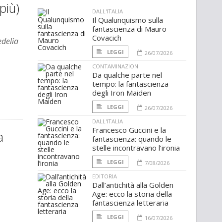
più)
DALL'ITALIA
Il Qualunquismo sulla
fantascienza di Mauro
Covacich
delia
LEGGI
26/07/2026
CONTAMINAZIONI
Da qualche parte nel
tempo: la fantascienza
degli Iron Maiden
LEGGI
26/07/2026
DALL'ITALIA
Francesco Guccini e la
a
fantascienza: quando le
stelle incontravano l’ironia
LEGGI
7/08/2026
EDITORIA
Dall’antichità alla Golden
Age: ecco la storia della
fantascienza letteraria
LEGGI
16/07/2026