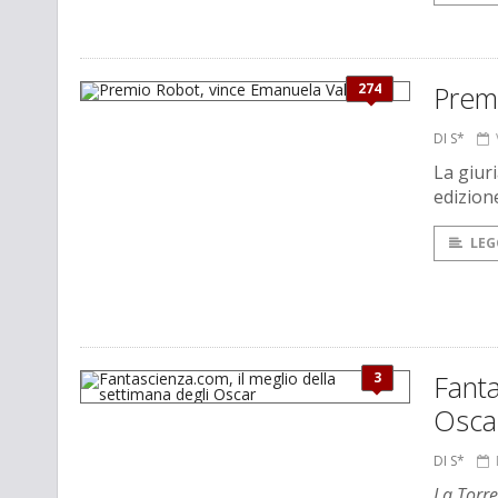
274
Premi
DI S*
La giur
edizion
LEG
3
Fanta
Osca
DI S*
La Torre