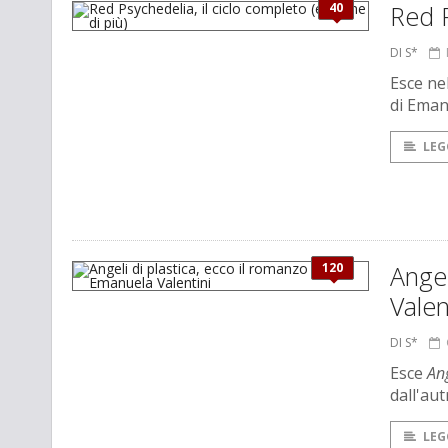
40
Red P
DI S*
Esce nel
di Eman
LEG
120
Angel
Valen
DI S*
Esce
Ang
dall'aut
LEG