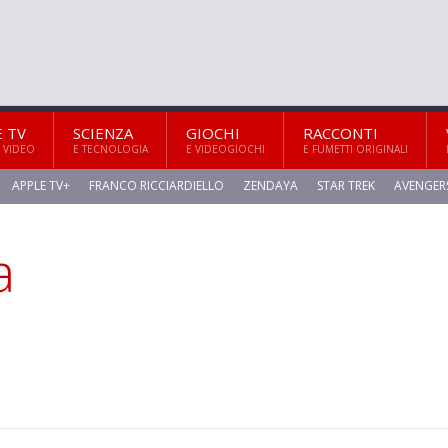
E TV
SCIENZA
GIOCHI
RACCONTI
 VIDEO
E TECNOLOGIA
E VIDEOGIOCHI
E FUMETTI ORIGINALI
APPLE TV+
FRANCO RICCIARDIELLO
ZENDAYA
STAR TREK
AVENGER
a