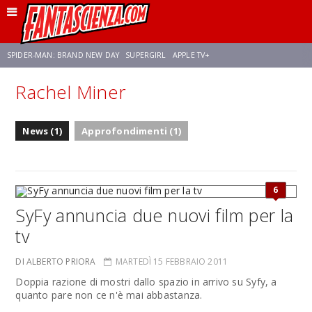
SPIDER-MAN: BRAND NEW DAY
SUPERGIRL
APPLE TV+
Rachel Miner
FRANCO RICCIARDIELLO
ZENDAYA
STAR TREK
AVENGERS: DOOMSDAY
News (1)
Approfondimenti (1)
NETFLIX
SADIE SINK
CELIA ROSE GOODING
6
SyFy annuncia due nuovi film per la
tv
DI ALBERTO PRIORA
MARTEDÌ 15 FEBBRAIO 2011
Doppia razione di mostri dallo spazio in arrivo su Syfy, a
quanto pare non ce n'è mai abbastanza.