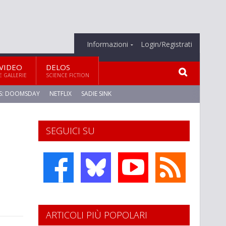
Informazioni
Login/Registrati
VIDEO
DELOS
E GALLERIE
SCIENCE FICTION
S: DOOMSDAY
NETFLIX
SADIE SINK
SEGUICI SU
ARTICOLI PIÙ POPOLARI