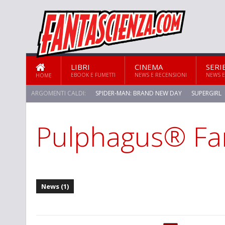
LIBRI
CINEMA
SERI
EBOOK E FUMETTI
NEWS E RECENSIONI
NEWS E
HOME
ARGOMENTI CALDI:
SPIDER-MAN: BRAND NEW DAY
SUPERGIRL
Pulphagus® Fan
STAR TREK: STRANGE NEW WORLDS
News (1)