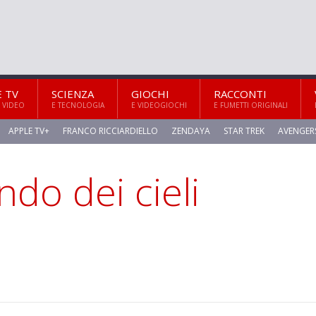
E TV
SCIENZA
GIOCHI
RACCONTI
 VIDEO
E TECNOLOGIA
E VIDEOGIOCHI
E FUMETTI ORIGINALI
APPLE TV+
FRANCO RICCIARDIELLO
ZENDAYA
STAR TREK
AVENGER
do dei cieli