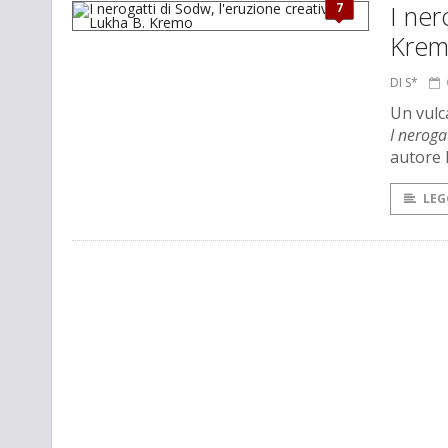
7
I ner
Kre
DI S*
Un vulca
I neroga
autore 
LEG