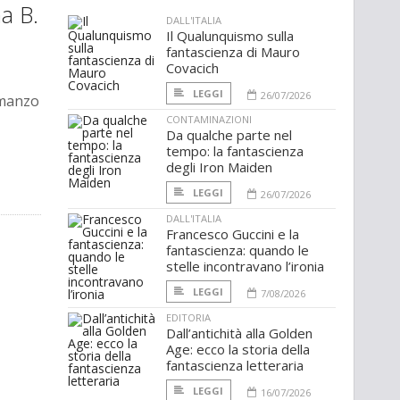
ha B.
DALL'ITALIA
Il Qualunquismo sulla
fantascienza di Mauro
Covacich
LEGGI
26/07/2026
romanzo
CONTAMINAZIONI
Da qualche parte nel
tempo: la fantascienza
degli Iron Maiden
LEGGI
26/07/2026
DALL'ITALIA
Francesco Guccini e la
fantascienza: quando le
stelle incontravano l’ironia
LEGGI
7/08/2026
EDITORIA
Dall’antichità alla Golden
Age: ecco la storia della
fantascienza letteraria
LEGGI
16/07/2026