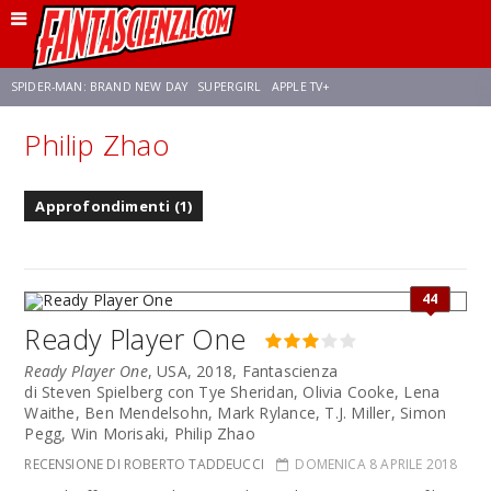
SPIDER-MAN: BRAND NEW DAY
SUPERGIRL
APPLE TV+
Philip Zhao
FRANCO RICCIARDIELLO
ZENDAYA
STAR TREK
AVENGERS: DOOMSDAY
Approfondimenti (1)
NETFLIX
SADIE SINK
CELIA ROSE GOODING
44
Ready Player One
Ready Player One
, USA, 2018, Fantascienza
di Steven Spielberg con Tye Sheridan, Olivia Cooke, Lena
Waithe, Ben Mendelsohn, Mark Rylance, T.J. Miller, Simon
Pegg, Win Morisaki, Philip Zhao
RECENSIONE DI ROBERTO TADDEUCCI
DOMENICA 8 APRILE 2018