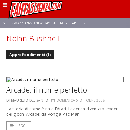
SPIDER-MAN: BRAND NEW DAY
SUPERGIRL
APPLE TV+
Nolan Bushnell
FRANCO RICCIARDIELLO
ZENDAYA
STAR TREK
AVENGERS: DOOMSDAY
Approfondimenti (1)
NETFLIX
SADIE SINK
STAR TREK: STRANGE NEW WORLDS
Arcade: il nome perfetto
DI MAURIZIO DEL SANTO
DOMENICA 5 OTTOBRE 2008
La storia di come è nata l'Atari, l'azienda diventata leader
dei giochi Arcade: da Pong a Pac Man.
LEGGI