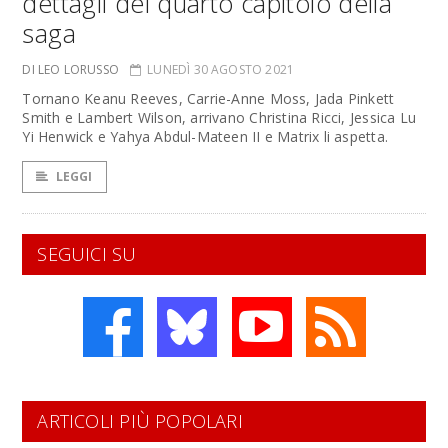
dettagli del quarto capitolo della
saga
DI LEO LORUSSO
LUNEDÌ 30 AGOSTO 2021
Tornano Keanu Reeves, Carrie-Anne Moss, Jada Pinkett
Smith e Lambert Wilson, arrivano Christina Ricci, Jessica Lu
Yi Henwick e Yahya Abdul-Mateen II e Matrix li aspetta.
LEGGI
SEGUICI SU
ARTICOLI PIÙ POPOLARI