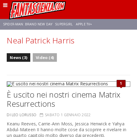
SPIDER-MAN: BRAND NEW DAY
SUPERGIRL
APPLE TV+
Neal Patrick Harris
FRANCO RICCIARDIELLO
ZENDAYA
AVENGERS: DOOMSDAY
STAR TREK
News (3)
Video (4)
NETFLIX
SADIE SINK
STAR TREK: STRANGE NEW WORLDS
1
È uscito nei nostri cinema Matrix
Resurrections
DI LEO LORUSSO
SABATO 1 GENNAIO 2022
Keanu Reeves, Carrie-Ann Moss, Jessica Henwick e Yahya
Abdul-Mateen II hanno molte cose da scoprire e rivelare in
un quarto capitolo molto diverso dai precedenti.