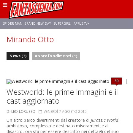
SPIDER-MAN: BRAND NEW DAY
SUPERGIRL
APPLE TV+
Miranda Otto
FRANCO RICCIARDIELLO
ZENDAYA
AVENGERS: DOOMSDAY
STAR TREK
News (3)
Approfondimenti (1)
NETFLIX
SADIE SINK
STAR TREK: STRANGE NEW WORLDS
39
Westworld: le prime immagini e il
cast aggiornato
DI LEO LORUSSO
VENERDÌ 7 AGOSTO 2015
Un altro parco divertimenti dal creatore di
Jurassic World
:
ambizioso, complesso e destinato miseramentte al
disastro, ora sta per essere descritto nei dettagli del suo