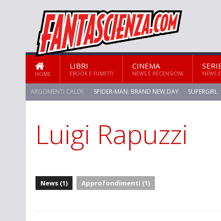
LIBRI
CINEMA
SERI
EBOOK E FUMETTI
NEWS E RECENSIONI
NEWS E
HOME
ARGOMENTI CALDI:
SPIDER-MAN: BRAND NEW DAY
SUPERGIRL
Luigi Rapuzzi
STAR TREK: STRANGE NEW WORLDS
News (1)
Approfondimenti (1)