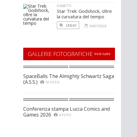
FUMETTI
Star Trek: Godshock, oltre
la curvatura del tempo
LEGGI
26/07/2026
GALLERIE FOTOGRAFICHE
Vedi tutte
SpaceBalls The Almighty Schwartz Saga
(A.S.S.)
10 FOTO
Conferenza stampa Lucca Comics and
Games 2026
4 FOTO