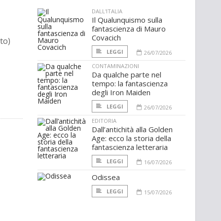
DALL'ITALIA
Il Qualunquismo sulla
fantascienza di Mauro
Covacich
to)
LEGGI
26/07/2026
CONTAMINAZIONI
Da qualche parte nel
tempo: la fantascienza
degli Iron Maiden
LEGGI
26/07/2026
EDITORIA
Dall’antichità alla Golden
Age: ecco la storia della
fantascienza letteraria
LEGGI
16/07/2026
Odissea
LEGGI
15/07/2026