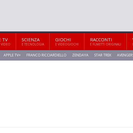
E TV
SCIENZA
GIOCHI
RACCONTI
 VIDEO
E TECNOLOGIA
E VIDEOGIOCHI
E FUMETTI ORIGINALI
APPLE TV+
FRANCO RICCIARDIELLO
ZENDAYA
STAR TREK
AVENGER