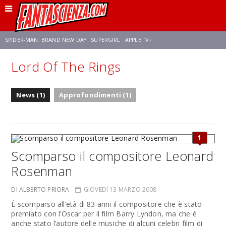
SPIDER-MAN: BRAND NEW DAY
SUPERGIRL
APPLE TV+
Lord Of The Rings
FRANCO RICCIARDIELLO
ZENDAYA
STAR TREK
AVENGERS: DOOMSDAY
News (1)
Approfondimenti (1)
NETFLIX
SADIE SINK
STAR TREK: STRANGE NEW WORLDS
1
Scomparso il compositore Leonard
Rosenman
DI ALBERTO PRIORA
GIOVEDÌ 13 MARZO 2008
È scomparso all’età di 83 anni il compositore che è stato
premiato con l’Oscar per il film Barry Lyndon, ma che è
anche stato l’autore delle musiche di alcuni celebri film di