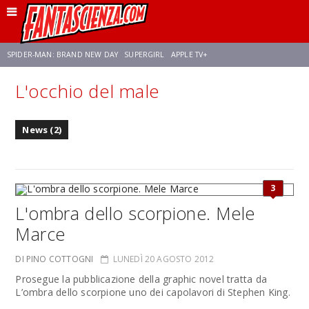
SPIDER-MAN: BRAND NEW DAY
SUPERGIRL
APPLE TV+
L'occhio del male
FRANCO RICCIARDIELLO
ZENDAYA
AVENGERS: DOOMSDAY
STAR TREK
News (2)
NETFLIX
SADIE SINK
CELIA ROSE GOODING
3
L'ombra dello scorpione. Mele
Marce
DI PINO COTTOGNI
LUNEDÌ 20 AGOSTO 2012
Prosegue la pubblicazione della graphic novel tratta da
L’ombra dello scorpione uno dei capolavori di Stephen King.