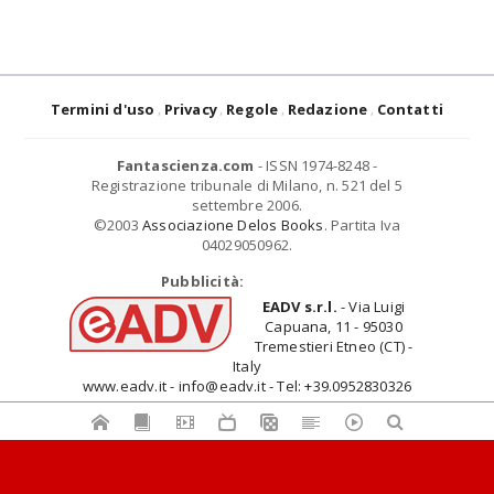
Termini d'uso
Privacy
Regole
Redazione
Contatti
Fantascienza.com
- ISSN 1974-8248 -
Registrazione tribunale di Milano, n. 521 del 5
settembre 2006.
©2003
Associazione Delos Books
. Partita Iva
04029050962.
Pubblicità:
EADV s.r.l.
- Via Luigi
Capuana, 11 - 95030
Tremestieri Etneo (CT) -
Italy
www.eadv.it - info@eadv.it - Tel: +39.0952830326