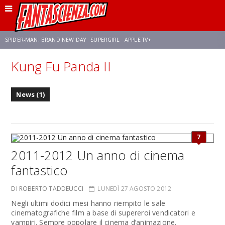
SPIDER-MAN: BRAND NEW DAY
SUPERGIRL
APPLE TV+
Kung Fu Panda II
FRANCO RICCIARDIELLO
ZENDAYA
STAR TREK
AVENGERS: DOOMSDAY
News (1)
NETFLIX
SADIE SINK
CELIA ROSE GOODING
7
2011-2012 Un anno di cinema
fantastico
DI ROBERTO TADDEUCCI
LUNEDÌ 27 AGOSTO 2012
Negli ultimi dodici mesi hanno riempito le sale
cinematografiche film a base di supereroi vendicatori e
vampiri. Sempre popolare il cinema d’animazione.