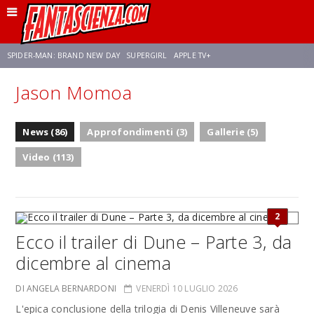
SPIDER-MAN: BRAND NEW DAY
SUPERGIRL
APPLE TV+
Jason Momoa
FRANCO RICCIARDIELLO
ZENDAYA
STAR TREK
AVENGERS: DOOMSDAY
News (86)
Approfondimenti (3)
Gallerie (5)
NETFLIX
SADIE SINK
STAR TREK: STRANGE NEW WORLDS
Video (113)
2
Ecco il trailer di Dune – Parte 3, da
dicembre al cinema
DI ANGELA BERNARDONI
VENERDÌ 10 LUGLIO 2026
L'epica conclusione della trilogia di Denis Villeneuve sarà