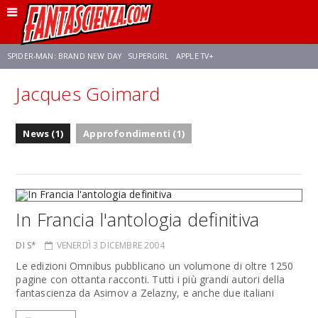
SPIDER-MAN: BRAND NEW DAY
SUPERGIRL
APPLE TV+
Jacques Goimard
FRANCO RICCIARDIELLO
ZENDAYA
STAR TREK
AVENGERS: DOOMSDAY
News (1)
Approfondimenti (1)
NETFLIX
SADIE SINK
CELIA ROSE GOODING
In Francia l'antologia definitiva
DI S*
VENERDÌ 3 DICEMBRE 2004
Le edizioni Omnibus pubblicano un volumone di oltre 1250
pagine con ottanta racconti. Tutti i più grandi autori della
fantascienza da Asimov a Zelazny, e anche due italiani