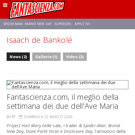
SPIDER-MAN: BRAND NEW DAY
SUPERGIRL
APPLE TV+
Isaach de Bankolé
FRANCO RICCIARDIELLO
ZENDAYA
STAR TREK
AVENGERS: DOOMSDAY
News (2)
Gallerie (1)
Video (3)
NETFLIX
SADIE SINK
CELIA ROSE GOODING
Fantascienza.com, il meglio della
settimana dei due dell'Ave Maria
DI S*
DOMENICA 22 MARZO 2026
Project Hail Mary
nelle sale, i trailer di
Spider-Man: Brand
New Day
,
Dune Parte terza
e
Disclosure Day
, l'annuncio della