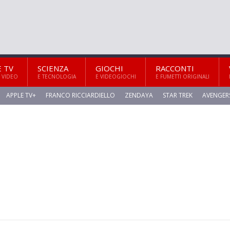
E TV
SCIENZA
GIOCHI
RACCONTI
 VIDEO
E TECNOLOGIA
E VIDEOGIOCHI
E FUMETTI ORIGINALI
APPLE TV+
FRANCO RICCIARDIELLO
ZENDAYA
STAR TREK
AVENGER