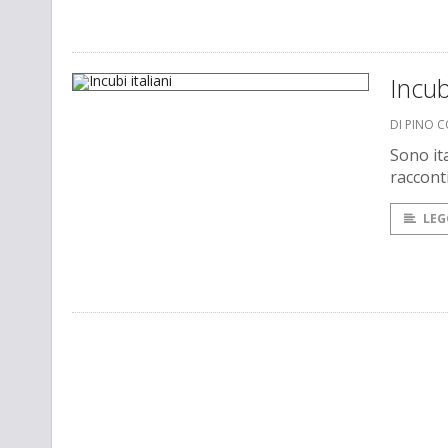
Incubi
DI PINO 
Sono ita
raccont
LEG