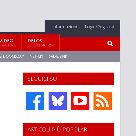
Informazioni
Login/Registrati
VIDEO
DELOS
E GALLERIE
SCIENCE FICTION
S: DOOMSDAY
NETFLIX
SADIE SINK
SEGUICI SU
ARTICOLI PIÙ POPOLARI