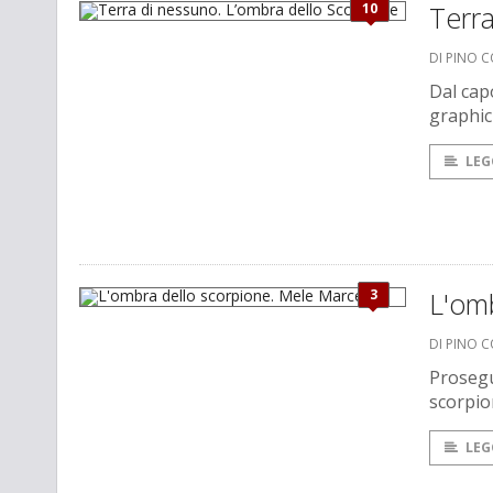
10
Terra
DI PINO 
Dal cap
graphic 
LEG
3
L'om
DI PINO 
Prosegu
scorpio
LEG