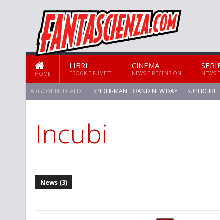
LIBRI
CINEMA
SERI
EBOOK E FUMETTI
NEWS E RECENSIONI
NEWS E
HOME
ARGOMENTI CALDI:
SPIDER-MAN: BRAND NEW DAY
SUPERGIRL
Incubi
STAR TREK: STRANGE NEW WORLDS
News (3)