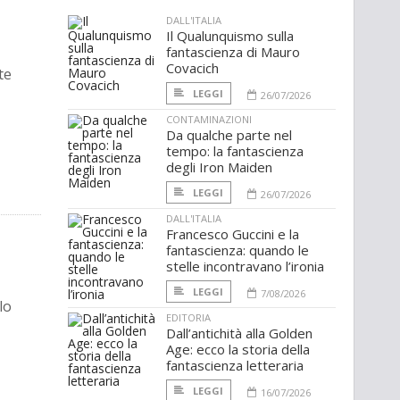
DALL'ITALIA
Il Qualunquismo sulla
fantascienza di Mauro
Covacich
te
LEGGI
26/07/2026
CONTAMINAZIONI
Da qualche parte nel
tempo: la fantascienza
degli Iron Maiden
LEGGI
26/07/2026
DALL'ITALIA
Francesco Guccini e la
fantascienza: quando le
stelle incontravano l’ironia
LEGGI
7/08/2026
lo
EDITORIA
Dall’antichità alla Golden
Age: ecco la storia della
fantascienza letteraria
LEGGI
16/07/2026