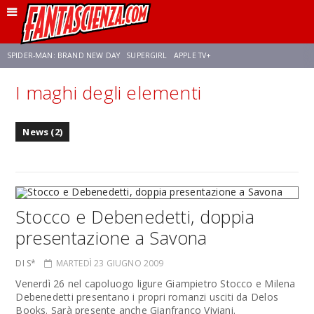
SPIDER-MAN: BRAND NEW DAY
SUPERGIRL
APPLE TV+
I maghi degli elementi
FRANCO RICCIARDIELLO
ZENDAYA
STAR TREK
AVENGERS: DOOMSDAY
News (2)
NETFLIX
SADIE SINK
STAR TREK: STRANGE NEW WORLDS
Stocco e Debenedetti, doppia
presentazione a Savona
DI S*
MARTEDÌ 23 GIUGNO 2009
Venerdì 26 nel capoluogo ligure Giampietro Stocco e Milena
Debenedetti presentano i propri romanzi usciti da Delos
Books. Sarà presente anche Gianfranco Viviani.