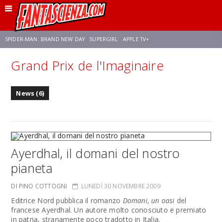
SPIDER-MAN: BRAND NEW DAY
SUPERGIRL
APPLE TV+
Grand Prix de l'Imaginaire
FRANCO RICCIARDIELLO
ZENDAYA
STAR TREK
AVENGERS: DOOMSDAY
News (6)
NETFLIX
SADIE SINK
STAR TREK: STRANGE NEW WORLDS
Ayerdhal, il domani del nostro
pianeta
DI PINO COTTOGNI
LUNEDÌ 30 NOVEMBRE 2009
Editrice Nord pubblica il romanzo
Domani, un oasi
del
francese Ayerdhal. Un autore molto conosciuto e premiato
in patria, stranamente poco tradotto in Italia.