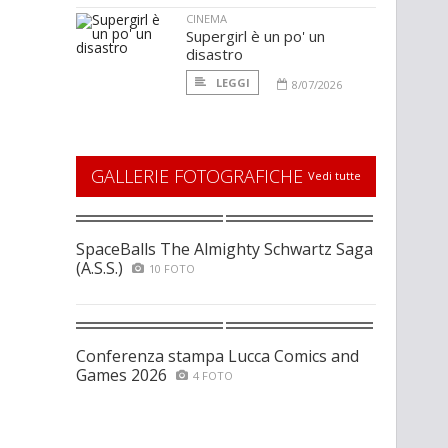
CINEMA
Supergirl è un po' un
disastro
LEGGI
8/07/2026
GALLERIE FOTOGRAFICHE
Vedi tutte
SpaceBalls The Almighty Schwartz Saga
(A.S.S.)
10 FOTO
Conferenza stampa Lucca Comics and
Games 2026
4 FOTO