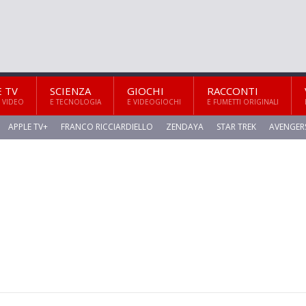
E TV
SCIENZA
GIOCHI
RACCONTI
 VIDEO
E TECNOLOGIA
E VIDEOGIOCHI
E FUMETTI ORIGINALI
APPLE TV+
FRANCO RICCIARDIELLO
ZENDAYA
STAR TREK
AVENGER