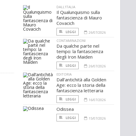
DALL'ITALIA
Il Qualunquismo sulla
fantascienza di Mauro
Covacich
LEGGI
26/07/2026
CONTAMINAZIONI
Da qualche parte nel
tempo: la fantascienza
degli Iron Maiden
LEGGI
26/07/2026
EDITORIA
Dall’antichità alla Golden
Age: ecco la storia della
fantascienza letteraria
LEGGI
16/07/2026
Odissea
LEGGI
15/07/2026