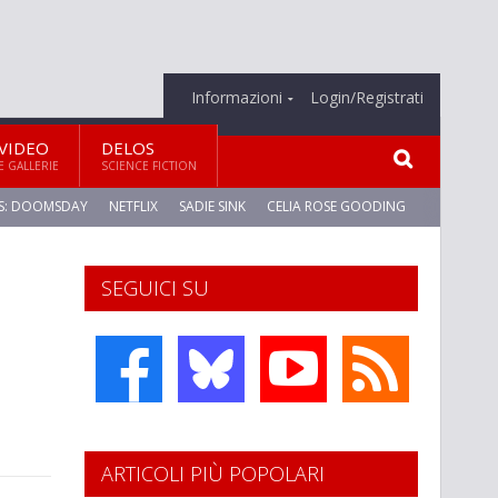
Informazioni
Login/Registrati
VIDEO
DELOS
E GALLERIE
SCIENCE FICTION
S: DOOMSDAY
NETFLIX
SADIE SINK
CELIA ROSE GOODING
SEGUICI SU
ARTICOLI PIÙ POPOLARI