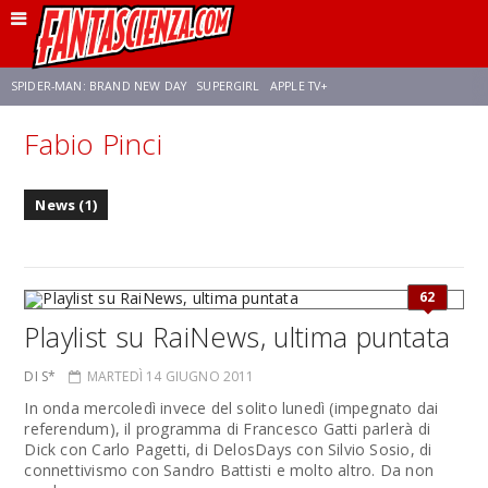
SPIDER-MAN: BRAND NEW DAY
SUPERGIRL
APPLE TV+
Fabio Pinci
FRANCO RICCIARDIELLO
ZENDAYA
STAR TREK
AVENGERS: DOOMSDAY
News (1)
NETFLIX
SADIE SINK
STAR TREK: STRANGE NEW WORLDS
62
Playlist su RaiNews, ultima puntata
DI S*
MARTEDÌ 14 GIUGNO 2011
In onda mercoledì invece del solito lunedì (impegnato dai
referendum), il programma di Francesco Gatti parlerà di
Dick con Carlo Pagetti, di DelosDays con Silvio Sosio, di
connettivismo con Sandro Battisti e molto altro. Da non