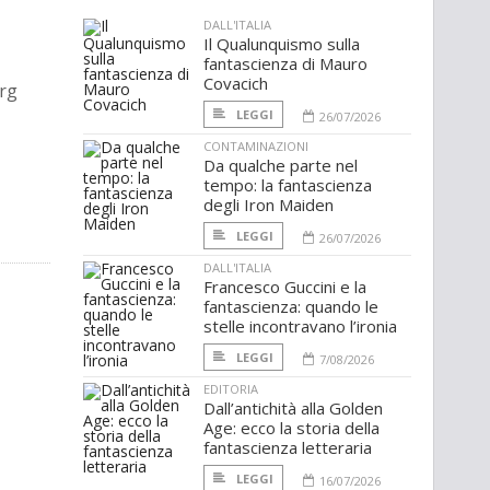
DALL'ITALIA
Il Qualunquismo sulla
fantascienza di Mauro
Covacich
org
LEGGI
26/07/2026
CONTAMINAZIONI
Da qualche parte nel
tempo: la fantascienza
degli Iron Maiden
LEGGI
26/07/2026
DALL'ITALIA
Francesco Guccini e la
fantascienza: quando le
stelle incontravano l’ironia
LEGGI
7/08/2026
EDITORIA
Dall’antichità alla Golden
Age: ecco la storia della
fantascienza letteraria
LEGGI
16/07/2026