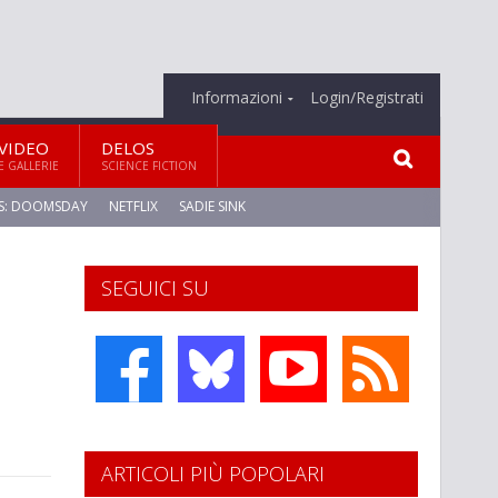
Informazioni
Login/Registrati
VIDEO
DELOS
E GALLERIE
SCIENCE FICTION
S: DOOMSDAY
NETFLIX
SADIE SINK
SEGUICI SU
ARTICOLI PIÙ POPOLARI