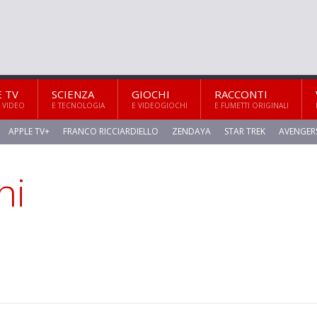
E TV
SCIENZA
GIOCHI
RACCONTI
 VIDEO
E TECNOLOGIA
E VIDEOGIOCHI
E FUMETTI ORIGINALI
APPLE TV+
FRANCO RICCIARDIELLO
ZENDAYA
STAR TREK
AVENGER
hi