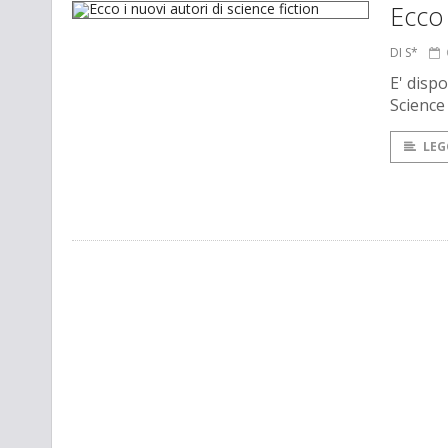
Ecco 
DI S*
E' disp
Science
LEG