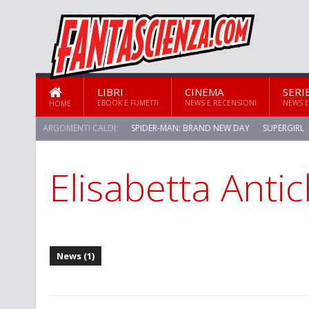
LIBRI
CINEMA
SERI
EBOOK E FUMETTI
NEWS E RECENSIONI
NEWS E
HOME
ARGOMENTI CALDI:
SPIDER-MAN: BRAND NEW DAY
SUPERGIRL
Elisabetta Antic
STAR TREK: STRANGE NEW WORLDS
News (1)