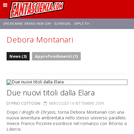
SPIDER-MAN: BRAND NEW DAY
SUPERGIRL
APPLE TV+
Debora Montanari
FRANCO RICCIARDIELLO
ZENDAYA
AVENGERS: DOOMSDAY
STAR TREK
News (3)
Approfondimenti (1)
NETFLIX
SADIE SINK
STAR TREK: STRANGE NEW WORLDS
Due nuovi titoli dalla Elara
DI PINO COTTOGNI
MERCOLEDÌ 16 SETTEMBRE 2009
Dopo
I draghi di Chrysos
, torna Debora Montanari con una
nuova avventura ambientata nello stesso universo parallelo.
Invece Franco Piccinini esordisce nel romanzo con
Ritorno a
Liberia
.