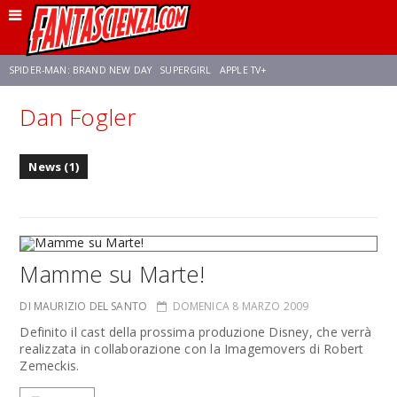
SPIDER-MAN: BRAND NEW DAY
SUPERGIRL
APPLE TV+
Dan Fogler
FRANCO RICCIARDIELLO
ZENDAYA
STAR TREK
AVENGERS: DOOMSDAY
News (1)
NETFLIX
SADIE SINK
CELIA ROSE GOODING
Mamme su Marte!
DI MAURIZIO DEL SANTO
DOMENICA 8 MARZO 2009
Definito il cast della prossima produzione Disney, che verrà
realizzata in collaborazione con la Imagemovers di Robert
Zemeckis.