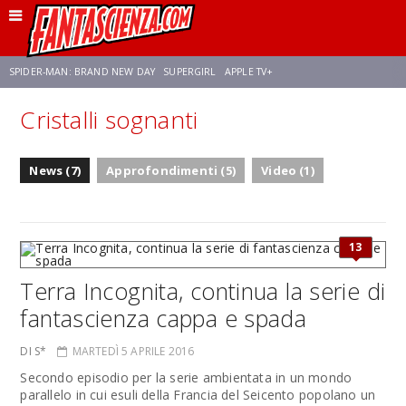
SPIDER-MAN: BRAND NEW DAY
SUPERGIRL
APPLE TV+
Cristalli sognanti
FRANCO RICCIARDIELLO
ZENDAYA
STAR TREK
AVENGERS: DOOMSDAY
News (7)
Approfondimenti (5)
Video (1)
NETFLIX
SADIE SINK
STAR TREK: STRANGE NEW WORLDS
13
Terra Incognita, continua la serie di
fantascienza cappa e spada
DI S*
MARTEDÌ 5 APRILE 2016
Secondo episodio per la serie ambientata in un mondo
parallelo in cui esuli della Francia del Seicento popolano un