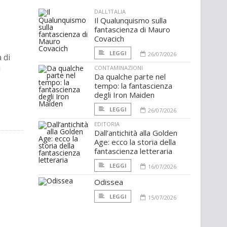
DALL'ITALIA
Il Qualunquismo sulla
fantascienza di Mauro
Covacich
LEGGI
26/07/2026
 di
i
CONTAMINAZIONI
Da qualche parte nel
tempo: la fantascienza
degli Iron Maiden
LEGGI
26/07/2026
EDITORIA
Dall’antichità alla Golden
Age: ecco la storia della
fantascienza letteraria
LEGGI
16/07/2026
Odissea
LEGGI
15/07/2026