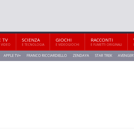
E TV
SCIENZA
GIOCHI
RACCONTI
 VIDEO
E TECNOLOGIA
E VIDEOGIOCHI
E FUMETTI ORIGINALI
APPLE TV+
FRANCO RICCIARDIELLO
ZENDAYA
STAR TREK
AVENGER