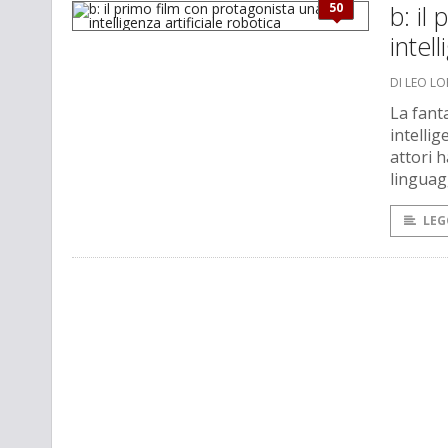
50
b: il
intel
DI LEO L
La fant
intellig
attori 
linguag
LEG