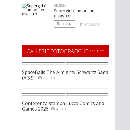
CINEMA
Supergirl è un po' un
disastro
LEGGI
8/07/2026
GALLERIE FOTOGRAFICHE
Vedi tutte
SpaceBalls The Almighty Schwartz Saga
(A.S.S.)
10 FOTO
Conferenza stampa Lucca Comics and
Games 2026
4 FOTO