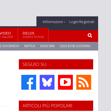
Informazioni
Login/Registrati
VIDEO
DELOS
E GALLERIE
SCIENCE FICTION
S: DOOMSDAY
NETFLIX
SADIE SINK
CELIA ROSE GOODING
SEGUICI SU
ARTICOLI PIÙ POPOLARI