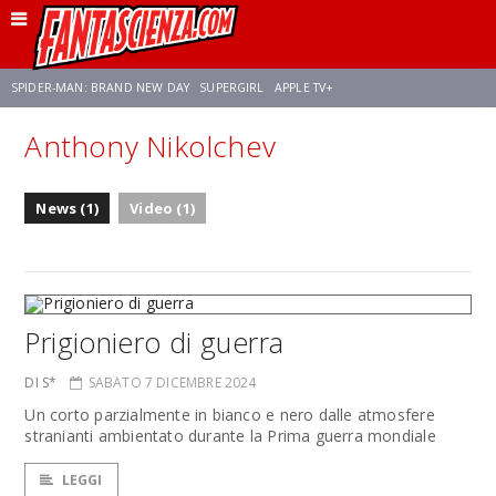
SPIDER-MAN: BRAND NEW DAY
SUPERGIRL
APPLE TV+
Anthony Nikolchev
FRANCO RICCIARDIELLO
ZENDAYA
STAR TREK
AVENGERS: DOOMSDAY
News (1)
Video (1)
NETFLIX
SADIE SINK
STAR TREK: STRANGE NEW WORLDS
Prigioniero di guerra
DI S*
SABATO 7 DICEMBRE 2024
Un corto parzialmente in bianco e nero dalle atmosfere
stranianti ambientato durante la Prima guerra mondiale
LEGGI