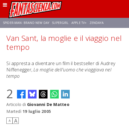
SPIDER-MAN: BRAND NEW DAY
SUPERGIRL
APPLE TV+
ZENDAYA
Van Sant, la moglie e il viaggio nel
FRANCO RICCIARDIELLO
AVENGERS: DOOMSDAY
STAR TREK
NETFLIX
tempo
SADIE SINK
STAR TREK: STRANGE NEW WORLDS
Si appresta a diventare un film il bestseller di Audrey
Niffenegger,
La moglie dell'uomo che viaggiava nel
tempo
2
Articolo di
Giovanni De Matteo
Martedì
19 luglio 2005
A
A