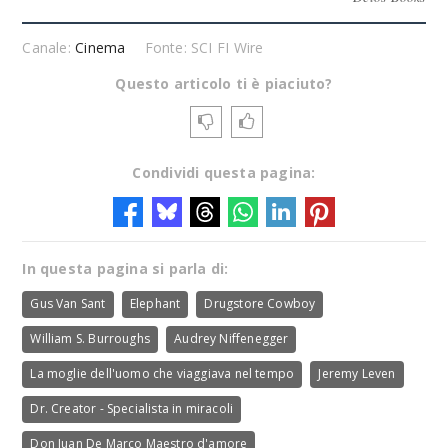
Canale:
Cinema
Fonte: SCI FI Wire
Questo articolo ti è piaciuto?
Condividi questa pagina:
In questa pagina si parla di:
Gus Van Sant
Elephant
Drugstore Cowboy
William S. Burroughs
Audrey Niffenegger
La moglie dell'uomo che viaggiava nel tempo
Jeremy Leven
Dr. Creator - Specialista in miracoli
Don Juan De Marco Maestro d'amore