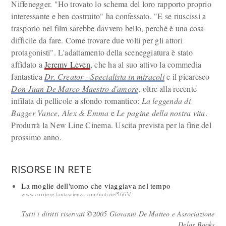
Niffenegger. "Ho trovato lo schema del loro rapporto proprio
interessante e ben costruito" ha confessato. "E se riuscissi a
trasporlo nel film sarebbe davvero bello, perché è una cosa
difficile da fare. Come trovare due volti per gli attori
protagonisti". L'adattamento della sceneggiatura è stato
affidato a
Jeremy Leven
, che ha al suo attivo la commedia
fantastica
Dr. Creator - Specialista in miracoli
e il picaresco
Don Juan De Marco Maestro d'amore
, oltre alla recente
infilata di pellicole a sfondo romantico:
La leggenda di
Bagger Vance
,
Alex & Emma
e
Le pagine della nostra vita
.
Produrrà la New Line Cinema. Uscita prevista per la fine del
prossimo anno.
RISORSE IN RETE
La moglie dell'uomo che viaggiava nel tempo
www.corriere.fantascienza.com/notizie/5663/
Tutti i diritti riservati ©2005 Giovanni De Matteo e Associazione
Delos Books