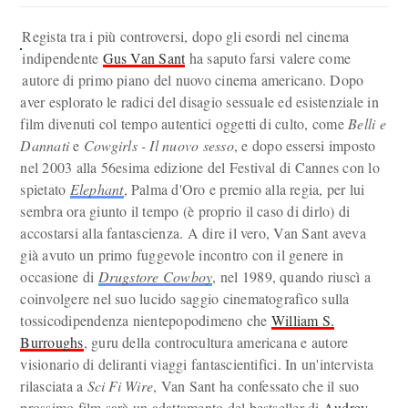
Regista tra i più controversi, dopo gli esordi nel cinema
indipendente
Gus Van Sant
ha saputo farsi valere come
autore di primo piano del nuovo cinema americano. Dopo
aver esplorato le radici del disagio sessuale ed esistenziale in
film divenuti col tempo autentici oggetti di culto, come
Belli e
Dannati
e
Cowgirls - Il nuovo sesso
, e dopo essersi imposto
nel 2003 alla 56esima edizione del Festival di Cannes con lo
spietato
Elephant
, Palma d'Oro e premio alla regia, per lui
sembra ora giunto il tempo (è proprio il caso di dirlo) di
accostarsi alla fantascienza. A dire il vero, Van Sant aveva
già avuto un primo fuggevole incontro con il genere in
occasione di
Drugstore Cowboy
, nel 1989, quando riuscì a
coinvolgere nel suo lucido saggio cinematografico sulla
tossicodipendenza nientepopodimeno che
William S.
Burroughs
, guru della controcultura americana e autore
visionario di deliranti viaggi fantascientifici. In un'intervista
rilasciata a
Sci Fi Wire
, Van Sant ha confessato che il suo
prossimo film sarà un adattamento del bestseller di
Audrey