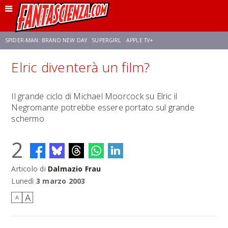
SPIDER-MAN: BRAND NEW DAY
SUPERGIRL
APPLE TV+
Elric diventerà un film?
FRANCO RICCIARDIELLO
ZENDAYA
STAR TREK
AVENGERS: DOOMSDAY
Il grande ciclo di Michael Moorcock su Elric il
Negromante potrebbe essere portato sul grande
NETFLIX
SADIE SINK
CELIA ROSE GOODING
schermo
2
Articolo di
Dalmazio Frau
Lunedì
3 marzo 2003
A
A