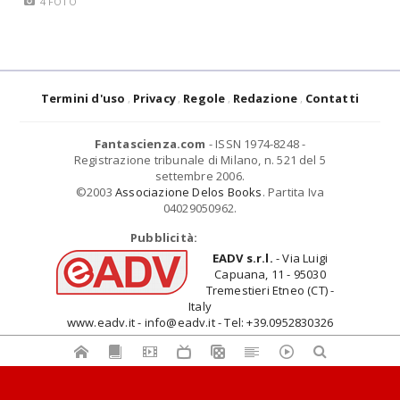
4 FOTO
Termini d'uso
Privacy
Regole
Redazione
Contatti
Fantascienza.com
- ISSN 1974-8248 -
Registrazione tribunale di Milano, n. 521 del 5
settembre 2006.
©2003
Associazione Delos Books
. Partita Iva
04029050962.
Pubblicità:
EADV s.r.l.
- Via Luigi
Capuana, 11 - 95030
Tremestieri Etneo (CT) -
Italy
www.eadv.it - info@eadv.it - Tel: +39.0952830326