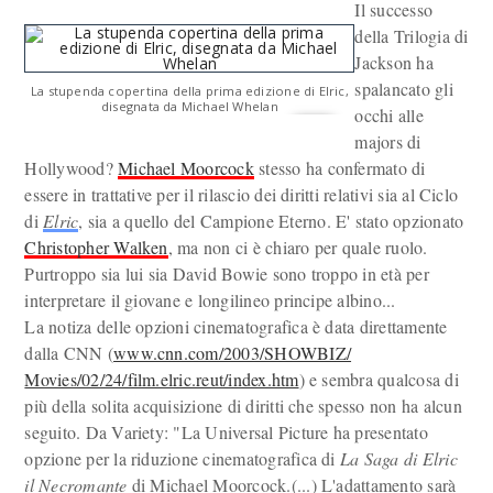
Il successo
della Trilogia di
Jackson ha
spalancato gli
La stupenda copertina della prima edizione di Elric,
disegnata da Michael Whelan
occhi alle
majors di
Hollywood?
Michael Moorcock
stesso ha confermato di
essere in trattative per il rilascio dei diritti relativi sia al Ciclo
di
Elric
, sia a quello del Campione Eterno. E' stato opzionato
Christopher Walken
, ma non ci è chiaro per quale ruolo.
Purtroppo sia lui sia David Bowie sono troppo in età per
interpretare il giovane e longilineo principe albino...
La notiza delle opzioni cinematografica è data direttamente
dalla CNN (
www.cnn.com/2003/SHOWBIZ/
Movies/02/24/film.elric.reut/index.htm
) e sembra qualcosa di
più della solita acquisizione di diritti che spesso non ha alcun
seguito. Da Variety: "La Universal Picture ha presentato
opzione per la riduzione cinematografica di
La Saga di Elric
il Necromante
di Michael Moorcock.(...) L'adattamento sarà