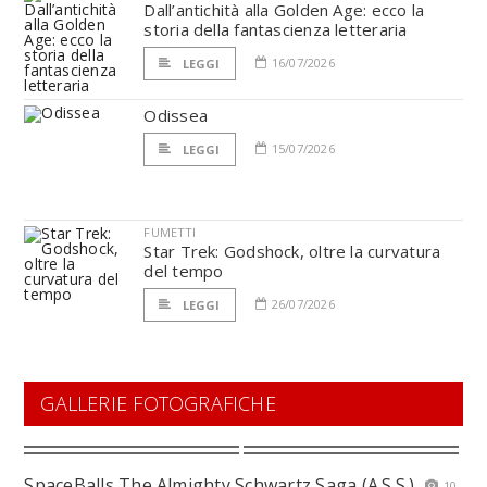
Dall’antichità alla Golden Age: ecco la
storia della fantascienza letteraria
16/07/2026
LEGGI
Odissea
15/07/2026
LEGGI
FUMETTI
Star Trek: Godshock, oltre la curvatura
del tempo
26/07/2026
LEGGI
GALLERIE FOTOGRAFICHE
SpaceBalls The Almighty Schwartz Saga (A.S.S.)
10