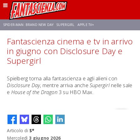
SPIDER-MAN: BRAND NEW DAY
SUPERGIRL
APPLE TV+
Fantascienza cinema e tv in arrivo
FRANCO RICCIARDIELLO
ZENDAYA
STAR TREK
AVENGERS: DOOMSDAY
in giugno con Disclosure Day e
Supergirl
NETFLIX
SADIE SINK
STAR TREK: STRANGE NEW WORLDS
Spielberg torna alla fantascienza e agli alieni con
Disclosure Day
, mentre arriva anche
Supergirl
nelle sale
e
House of the Dragon
3 su HBO Max.
Articolo di
S*
Mercoledì
3 giugno 2026