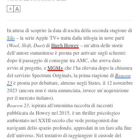
A
A
In attesa di scoprire la data di uscita della seconda stagione di
Silo
– la serie Apple TV+ tratta dalla trilogia in nove parti
(
Wool
,
Shift
,
Dust
) di
Hugh Howey
– un’altra delle storie
dell’autore statunitense è pronta per arrivare sugli schermi:
dopo il passaggio di consegne tra AMC, che aveva dato
avvio al progetto, e
MGM+
che l’ha rilevata dopo la chiusura
del servizio Spectrum Originals, la prima stagione di
Beacon
23
è pronta per debuttare, almeno negli States, il 12 novembre
2023 (ancora non è stata annunciata, invece un’acquisizione
per il mercato italiano).
Beacon 23
, ispirata all’omonima raccolta di racconti
pubblicata da Howey nel 2015, è un thriller psicologico
ambientato nel XXIII secolo che vede protagonisti due
naviganti dello spazio profondo, approdati in un faro alla fine
dell’universo. Nel tentativo di raggiungere il custode del