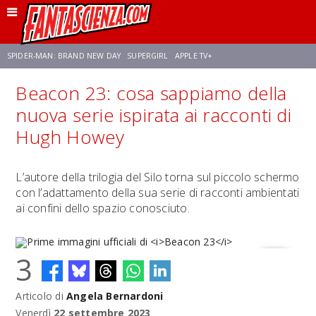
SPIDER-MAN: BRAND NEW DAY
SUPERGIRL
APPLE TV+
Beacon 23: cosa sappiamo della
FRANCO RICCIARDIELLO
ZENDAYA
STAR TREK
AVENGERS: DOOMSDAY
nuova serie ispirata ai racconti di
Hugh Howey
NETFLIX
SADIE SINK
STAR TREK: STRANGE NEW WORLDS
L’autore della trilogia del Silo torna sul piccolo schermo
con l’adattamento della sua serie di racconti ambientati
ai confini dello spazio conosciuto.
3
Articolo di
Angela Bernardoni
Prime immagini ufficiali di
Beacon 23
Venerdì
22 settembre 2023