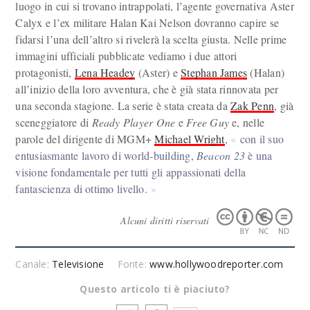
luogo in cui si trovano intrappolati, l’agente governativa Aster
Calyx e l’ex militare Halan Kai Nelson dovranno capire se
fidarsi l’una dell’altro si rivelerà la scelta giusta. Nelle prime
immagini ufficiali pubblicate vediamo i due attori
protagonisti,
Lena Headey
(Aster) e
Stephan James
(Halan)
all’inizio della loro avventura, che è già stata rinnovata per
una seconda stagione. La serie è stata creata da
Zak Penn
, già
sceneggiatore di
Ready Player One
e
Free Guy
e, nelle
parole del dirigente di MGM+
Michael Wright
,
con il suo
entusiasmante lavoro di world-building,
Beacon 23
è una
visione fondamentale per tutti gli appassionati della
fantascienza di ottimo livello.
Alcuni diritti riservati
Canale:
Televisione
Fonte:
www.hollywoodreporter.com
Questo articolo ti è piaciuto?