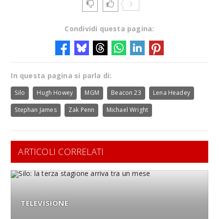
3
Condividi questa pagina:
In questa pagina si parla di:
Silo
Hugh Howey
MGM
Beacon 23
Lena Headey
Stephan James
Zak Penn
Michael Wright
ARTICOLI CORRELATI
TELEVISIONE