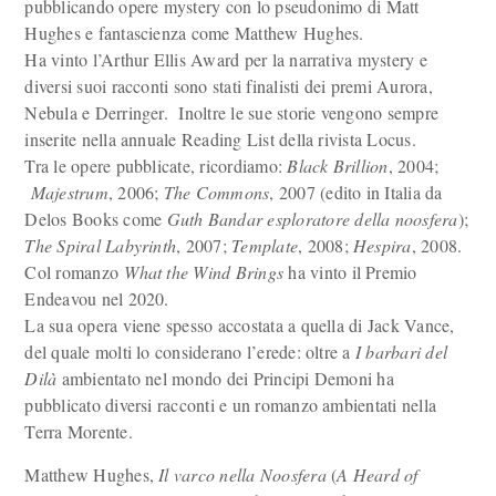
pubblicando opere mystery con lo pseudonimo di Matt
Hughes e fantascienza come Matthew Hughes.
Ha vinto l’Arthur Ellis Award per la narrativa mystery e
diversi suoi racconti sono stati finalisti dei premi Aurora,
Nebula e Derringer. Inoltre le sue storie vengono sempre
inserite nella annuale Reading List della rivista Locus.
Tra le opere pubblicate, ricordiamo:
Black Brillion
, 2004;
Majestrum
, 2006;
The Commons
, 2007 (edito in Italia da
Delos Books come
Guth Bandar esploratore della noosfera
);
The Spiral Labyrinth
, 2007;
Template
, 2008;
Hespira
, 2008.
Col romanzo
What the Wind Brings
ha vinto il Premio
Endeavou nel 2020.
La sua opera viene spesso accostata a quella di Jack Vance,
del quale molti lo considerano l’erede: oltre a
I barbari del
Dilà
ambientato nel mondo dei Principi Demoni ha
pubblicato diversi racconti e un romanzo ambientati nella
Terra Morente.
Matthew Hughes,
Il varco nella Noosfera
(
A Heard of