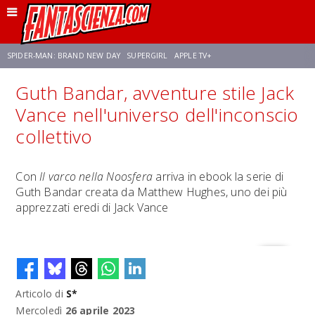
SPIDER-MAN: BRAND NEW DAY
SUPERGIRL
APPLE TV+
Guth Bandar, avventure stile Jack
FRANCO RICCIARDIELLO
ZENDAYA
STAR TREK
AVENGERS: DOOMSDAY
Vance nell'universo dell'inconscio
collettivo
NETFLIX
SADIE SINK
CELIA ROSE GOODING
Con
Il varco nella Noosfera
arriva in ebook la serie di
Guth Bandar creata da Matthew Hughes, uno dei più
apprezzati eredi di Jack Vance
Articolo di
S*
Mercoledì
26 aprile 2023