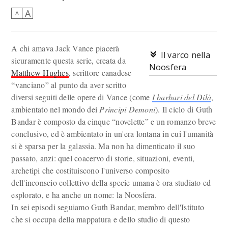
A
A
A chi amava Jack Vance piacerà
Il varco nella
sicuramente questa serie, creata da
Noosfera
Matthew Hughes
, scrittore canadese
“vanciano” al punto da aver scritto
diversi seguiti delle opere di Vance (come
I barbari del Dilà
,
ambientato nel mondo dei
Principi Demoni
). Il ciclo di Guth
Bandar è composto da cinque “novelette” e un romanzo breve
conclusivo, ed è ambientato in un'era lontana in cui l'umanità
si è sparsa per la galassia. Ma non ha dimenticato il suo
passato, anzi: quel coacervo di storie, situazioni, eventi,
archetipi che costituiscono l'universo composito
dell'inconscio collettivo della specie umana è ora studiato ed
esplorato, e ha anche un nome: la Noosfera.
In sei episodi seguiamo Guth Bandar, membro dell'Istituto
che si occupa della mappatura e dello studio di questo