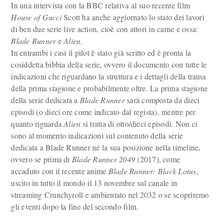
In una intervista con la BBC relativa al suo recente film
House of Gucci
Scott ha anche aggiornato lo stato dei lavori
di ben due serie live action, cioè con attori in carne e ossa:
Blade Runner
e
Alien
.
In entrambi i casi il pilot è stato già scritto ed è pronta la
cosiddetta bibbia della serie, ovvero il documento con tutte le
indicazioni che riguardano la struttura e i dettagli della trama
della prima stagione e probabilmente oltre. La prima stagione
della serie dedicata a
Blade Runner
sarà composta da dieci
episodi (o dieci ore come indicato dal regista), mentre per
quanto riguarda
Alien
si tratta di otto/dieci episodi. Non ci
sono al momento indicazioni sul contenuto della serie
dedicata a Blade Runner né la sua posizione nella timeline,
ovvero se prima di
Blade Runner 2049
(2017), come
accaduto con il recente anime
Blade Runner: Black Lotus
,
uscito in tutto il mondo il 13 novembre sul canale in
streaming Crunchyroll e ambientato nel 2032 o se scopriremo
gli eventi dopo la fine del secondo film.