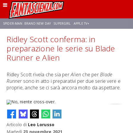
SPIDER-MAN: BRAND NEW DAY
SUPERGIRL
APPLE TV+
Ridley Scott conferma: in
FRANCO RICCIARDIELLO
ZENDAYA
STAR TREK
AVENGERS: DOOMSDAY
preparazione le serie su Blade
Runner e Alien
NETFLIX
SADIE SINK
STAR TREK: STRANGE NEW WORLDS
Ridley Scott rivela che sia per
Alien
che per
Blade
Runner
sono in atto i preparativi per due serie vere e
proprie, anche se ci sarà ancora molto da aspettare.
Articolo di
Leo Lorusso
No, niente cross-over.
Martedì
23 novembre 2021