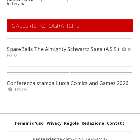
GALLERIE FOTOGRAFICHE
SpaceBalls The Almighty Schwartz Saga (A.S.S.)
10
FOTO
Conferenza stampa Lucca Comics and Games 2026
4 FOTO
Termini d'uso
Privacy
Regole
Redazione
Contatti
Fantascienza.com
- ISSN 1974-8248 -