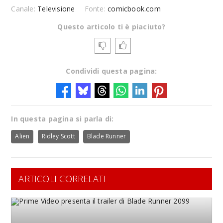
Canale:
Televisione
Fonte:
comicbook.com
Questo articolo ti è piaciuto?
Condividi questa pagina:
In questa pagina si parla di:
Alien
Ridley Scott
Blade Runner
ARTICOLI CORRELATI