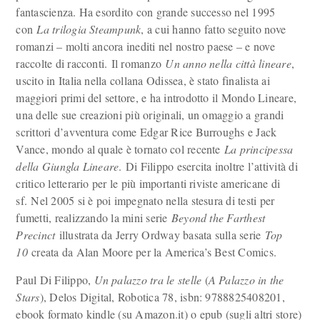
fantascienza. Ha esordito con grande successo nel 1995
con
La trilogia Steampunk
, a cui hanno fatto seguito nove
romanzi – molti ancora inediti nel nostro paese – e nove
raccolte di racconti. Il romanzo
Un anno nella città lineare
,
uscito in Italia nella collana Odissea, è stato finalista ai
maggiori primi del settore, e ha introdotto il Mondo Lineare,
una delle sue creazioni più originali, un omaggio a grandi
scrittori d’avventura come Edgar Rice Burroughs e Jack
Vance, mondo al quale è tornato col recente
La principessa
della Giungla Lineare
. Di Filippo esercita inoltre l’attività di
critico letterario per le più importanti riviste americane di
sf. Nel 2005 si è poi impegnato nella stesura di testi per
fumetti, realizzando la mini serie
Beyond the Farthest
Precinct
illustrata da Jerry Ordway basata sulla serie
Top
10
creata da Alan Moore per la America’s Best Comics.
Paul Di Filippo,
Un palazzo tra le stelle
(
A Palazzo in the
Stars
), Delos Digital, Robotica 78, isbn: 9788825408201,
ebook formato kindle (su Amazon.it) o epub (sugli altri store)