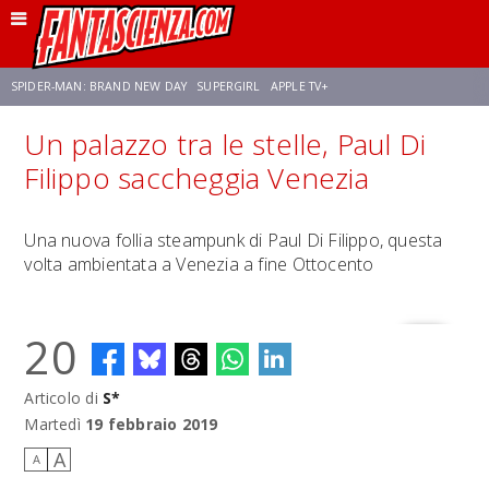
SPIDER-MAN: BRAND NEW DAY
SUPERGIRL
APPLE TV+
Un palazzo tra le stelle, Paul Di
FRANCO RICCIARDIELLO
ZENDAYA
STAR TREK
AVENGERS: DOOMSDAY
Filippo saccheggia Venezia
NETFLIX
SADIE SINK
STAR TREK: STRANGE NEW WORLDS
Una nuova follia steampunk di Paul Di Filippo, questa
volta ambientata a Venezia a fine Ottocento
20
Articolo di
S*
Martedì
19 febbraio 2019
A
A