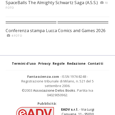
SpaceBalls The Almighty Schwartz Saga (A.S.S.)
10
FOTO
Conferenza stampa Lucca Comics and Games 2026
4 FOTO
Termini d'uso
Privacy
Regole
Redazione
Contatti
Fantascienza.com
- ISSN 1974-8248 -
Registrazione tribunale di Milano, n. 521 del 5
settembre 2006.
©2003
Associazione Delos Books
. Partita Iva
04029050962.
Pubblicità:
EADV s.r.l.
- Via Luigi
Capuana, 11 - 95030