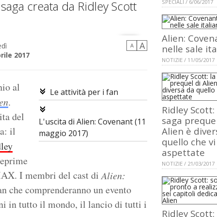
 saga creata da Ridley Scott
SPECIALI / 6/06/2017
Alien: Coven
A
dì
A
nelle sale it
rile 2017
NOTIZIE / 11/05/2017
hio al
Le attività per i fan
en
.
Ridley Scott: 
ita del
saga prequel
L'uscita di Alien: Covenant (11
: il
Alien è dive
maggio 2017)
quello che vi
ley
aspettate
nteprime
NOTIZIE / 21/03/2017
MAX. I membri del cast di
Alien:
 fan che comprenderanno un evento
i in tutto il mondo, il lancio di tutti i
Ridley Scott: