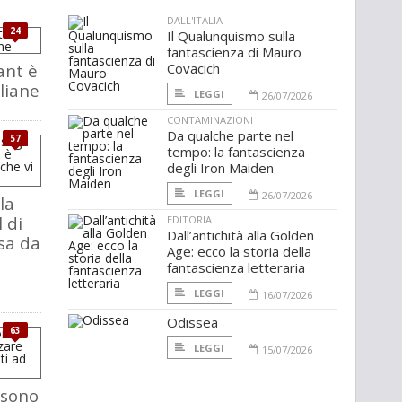
DALL'ITALIA
24
Il Qualunquismo sulla
fantascienza di Mauro
ant è
Covacich
aliane
LEGGI
26/07/2026
CONTAMINAZIONI
Da qualche parte nel
57
tempo: la fantascienza
degli Iron Maiden
LEGGI
26/07/2026
la
 di
EDITORIA
Dall’antichità alla Golden
rsa da
Age: ecco la storia della
fantascienza letteraria
LEGGI
16/07/2026
Odissea
63
LEGGI
15/07/2026
 sono