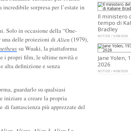
a incredibile sorpresa per l’estate in
Il ministero 
tempo di Ka
Bradley
ui. Solo in occasione della “One-
NOTIZIE / 5/08/2026
 una delle proiezioni di
(1979),
Alien
metheus
su Wuaki, la piattaforma
 i propri film, le ultime novità e
Jane Yolen, 
2026
e alta definizione e senza
NOTIZIE / 4/08/2026
forma, guardarlo su qualsiasi
 iniziare a creare la propria
ie di fantascienza più apprezzate del
,
,
,
Alien
Aliens
Alien 3
Alien La