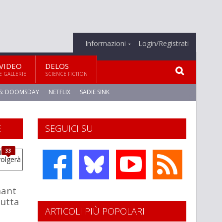
Informazioni
Login/Registrati
VIDEO
DELOS
E GALLERIE
SCIENCE FICTION
S: DOOMSDAY
NETFLIX
SADIE SINK
E
SEGUICI SU
33
nant
tutta
ARTICOLI PIÙ POPOLARI