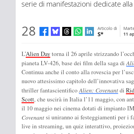
serie di manifestazioni dedicate alla
28
Articolo di
Marte
S*
11 ap
L’
Alien Day
torna il 26 aprile strizzando l’occ
pianeta LV-426, base dei film della saga di
Ali
Continua anche il conto alla rovescia per l’usc
nuovo attesissimo capitolo dell’innovativa saga
thriller fantascientifico
Alien: Covenant
di
Rid
Scott
, che uscirà in Italia l’11 maggio, con a
il 10 maggio nei cinema dotati di impianto I
si uniranno ai festeggiamenti per i
Covenant
live in streaming, un quiz interattivo, proiezion