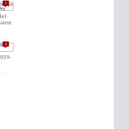
1
del
liane
2
1939-