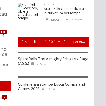
FUMETTI
i
Star Trek: Godshock, oltre
la curvatura del tempo
cati
LEGGI
26/07/2026
333
GALLERIE FOTOGRAFICHE
Vedi tutte
nt:
o dal
o
SpaceBalls The Almighty Schwartz Saga
(A.S.S.)
ssimo
10 FOTO
Conferenza stampa Lucca Comics and
Games 2026
4 FOTO
2