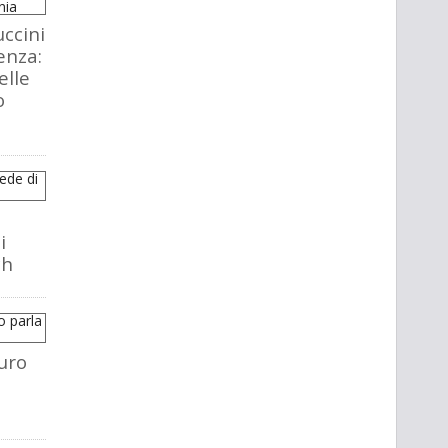
ccini
enza:
elle
o
i
ch
uro