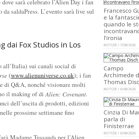
e dove sarà celebrato l’Alien Day i fan
Francesco Gu
o da saldaPress. L’evento sarà live sul
e la fantasci
quando le st
incontravan
l’ironia
ng dai Fox Studios in Los
NOTIZIE / 7/08/2026
all’Italia) sui canali social di
Campo
(
www.alienuniverse.co.uk
); i fan
Archimede d
rse
Thomas Dis
one di Q&A, nonché visionare molti
NOTIZIE / 6/08/2026
nno il making of di
.
Alien: Covenant
nci dell’uscita di prodotti, edizioni
 nelle prossime settimane fino
Cinzia Di Ma
parla di
.
Finisterrae
NOTIZIE / 6/08/2026
e farà Madame Tussauds per l’Alien