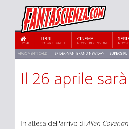
LIBRI
CINEMA
SERI
EBOOK E FUMETTI
NEWS E RECENSIONI
NEWS E
HOME
ARGOMENTI CALDI:
SPIDER-MAN: BRAND NEW DAY
SUPERGIRL
Il 26 aprile sarà
STAR TREK: STRANGE NEW WORLDS
In attesa dell'arrivo di
Alien Covenan