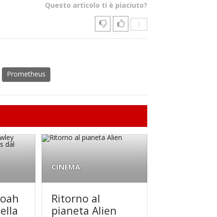
Questo articolo ti è piaciuto?
1
Prometheus
CINEMA
Noah
Ritorno al
ella
pianeta Alien