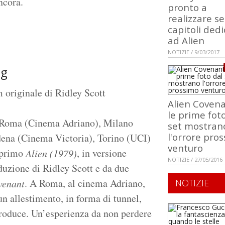
ncora.
pronto a
realizzare se
capitoli dedi
ad Alien
NOTIZIE / 9/03/2017
ng
m originale di Ridley Scott
Alien Covena
le prime fot
tà: Roma (Cinema Adriano), Milano
set mostran
l'orrore pro
dena (Cinema Victoria), Torino (UCI)
venturo
 primo
, in versione
Alien (1979)
NOTIZIE / 27/05/2016
oduzione di Ridley Scott e da due
. A Roma, al cinema Adriano,
venant
NOTIZIE
un allestimento, in forma di tunnel,
iproduce. Un’esperienza da non perdere