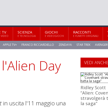
E TV
SCIENZA
GIOCHI
RACCONTI
 VIDEO
E TECNOLOGIA
E VIDEOGIOCHI
E FUMETTI ORIGINALI
APPLE TV+
FRANCO RICCIARDIELLO
ZENDAYA
STAR TREK
AVENGER
 l'Alien Day
VEDI ANCH
Ridley Scott
“Alien: Cove
stravolgerà 
t
in uscita l'11 maggio una
la saga”