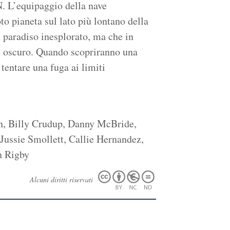
N. L’equipaggio della nave
to pianeta sul lato più lontano della
n paradiso inesplorato, ma che in
 e oscuro. Quando scopriranno una
entare una fuga ai limiti
n, Billy Crudup, Danny McBride,
ussie Smollett, Callie Hernandez,
n Rigby
Alcuni diritti riservati