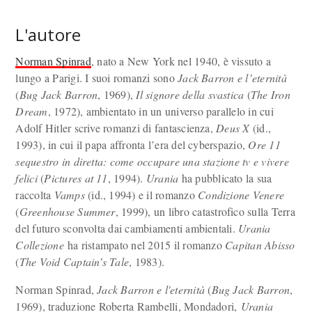
L'autore
Norman Spinrad
, nato a New York nel 1940, è vissuto a
lungo a Parigi. I suoi romanzi sono
Jack Barron e l’eternità
(
Bug Jack Barron
, 1969),
Il signore della svastica
(
The Iron
Dream
, 1972), ambientato in un universo parallelo in cui
Adolf Hitler scrive romanzi di fantascienza,
Deus X
(id.,
1993), in cui il papa affronta l’era del cyberspazio,
Ore 11
sequestro in diretta: come occupare una stazione tv e vivere
felici
(
Pictures at 11
, 1994).
Urania
ha pubblicato la sua
raccolta
Vamps
(id., 1994) e il romanzo
Condizione Venere
(
Greenhouse Summer
, 1999), un libro catastrofico sulla Terra
del futuro sconvolta dai cambiamenti ambientali.
Urania
Collezione
ha ristampato nel 2015 il romanzo
Capitan Abisso
(
The Void Captain’s Tale
, 1983).
Norman Spinrad,
Jack Barron e l'eternità
(
Bug Jack Barron
,
1969), traduzione Roberta Rambelli, Mondadori,
Urania