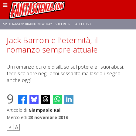
SPIDER-MAN: BRAND NEW DAY
SUPERGIRL
APPLE TV+
Jack Barron e l'eternità, il
FRANCO RICCIARDIELLO
ZENDAYA
STAR TREK
AVENGERS: DOOMSDAY
romanzo sempre attuale
NETFLIX
SADIE SINK
STAR TREK: STRANGE NEW WORLDS
Un romanzo duro e disilluso sul potere e i suoi abusi,
fece scalpore negli anni sessanta ma lascia il segno
anche oggi
9
Articolo di
Giampaolo Rai
Mercoledì
23 novembre 2016
A
A