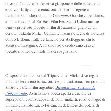
la volontà di ricreare l’estetica giapponese delle squadre di
eroi, con la tipica presentazione delle armi segrete e
trasformazioni che ricordano
Yattaman
. Ora che ci pensiamo,
anni fa eravamo al Far East Film Festival di Udine mentre
veniva proiettato proprio il film di
Yattaman
girato da un
certo… Takashi Miike. Geniali le insensate scene di violenza
contro le donne, fatte certamente per sbeffeggiare chi lo
accusa di misoginia. Abbiamo riso e credevamo di aver
toccato il fondo del trash, ma ci sbagliavamo.
Ci spostiamo di corsa dal Tripcovich al Miela, dove regna
un’atmosfera meno istituzionale e più caciarona. Tempo di un
amaro e parte il film argentino
Daemonium: soldado de
l’inframundo
. Assistiamo a bocca aperta a due ore di
superpoteri, cuori strappati, demoni, mutanti, robot e magie di
un tizio chiamato Lucio Fulcanelli, detentore del potere di
spalancare le porte degli inferi tramite un mazzo di carte.