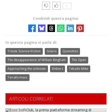
1
Condividi questa pagina:
In questa pagina si parla di:
Trieste Science+Fiction
Solaris
Quenottes
The desappearence of William Bingham
The Open
Approaching the unknown
Embers
Takashi Miike
Terraformars
ARTICOLI CORRELATI