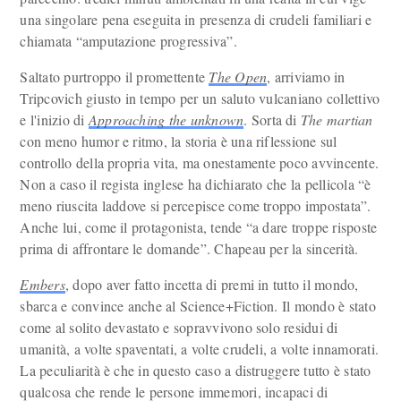
una singolare pena eseguita in presenza di crudeli familiari e
chiamata “amputazione progressiva”.
Saltato purtroppo il promettente
The Open
, arriviamo in
Tripcovich giusto in tempo per un saluto vulcaniano collettivo
e l'inizio di
Approaching the unknown
. Sorta di
The martian
con meno humor e ritmo, la storia è una riflessione sul
controllo della propria vita, ma onestamente poco avvincente.
Non a caso il regista inglese ha dichiarato che la pellicola “è
meno riuscita laddove si percepisce come troppo impostata”.
Anche lui, come il protagonista, tende “a dare troppe risposte
prima di affrontare le domande”. Chapeau per la sincerità.
Embers
, dopo aver fatto incetta di premi in tutto il mondo,
sbarca e convince anche al Science+Fiction. Il mondo è stato
come al solito devastato e sopravvivono solo residui di
umanità, a volte spaventati, a volte crudeli, a volte innamorati.
La peculiarità è che in questo caso a distruggere tutto è stato
qualcosa che rende le persone immemori, incapaci di