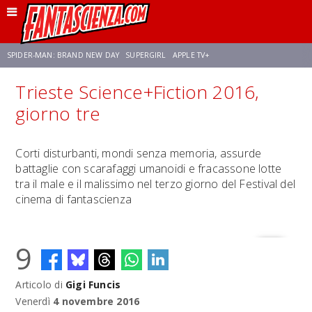
SPIDER-MAN: BRAND NEW DAY
SUPERGIRL
APPLE TV+
Trieste Science+Fiction 2016,
FRANCO RICCIARDIELLO
ZENDAYA
STAR TREK
AVENGERS: DOOMSDAY
giorno tre
NETFLIX
SADIE SINK
CELIA ROSE GOODING
Corti disturbanti, mondi senza memoria, assurde
battaglie con scarafaggi umanoidi e fracassone lotte
tra il male e il malissimo nel terzo giorno del Festival del
cinema di fantascienza
9
Articolo di
Gigi Funcis
Venerdì
4 novembre 2016