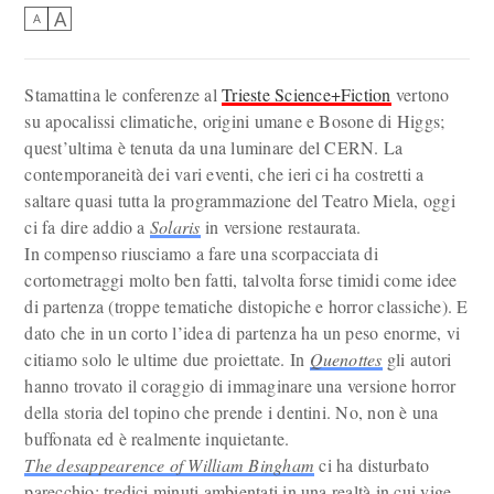
A
A
Stamattina le conferenze al
Trieste Science+Fiction
vertono
su apocalissi climatiche, origini umane e Bosone di Higgs;
quest’ultima è tenuta da una luminare del CERN. La
contemporaneità dei vari eventi, che ieri ci ha costretti a
saltare quasi tutta la programmazione del Teatro Miela, oggi
ci fa dire addio a
Solaris
in versione restaurata.
In compenso riusciamo a fare una scorpacciata di
cortometraggi molto ben fatti, talvolta forse timidi come idee
di partenza (troppe tematiche distopiche e horror classiche). E
dato che in un corto l’idea di partenza ha un peso enorme, vi
citiamo solo le ultime due proiettate. In
Quenottes
gli autori
hanno trovato il coraggio di immaginare una versione horror
della storia del topino che prende i dentini. No, non è una
buffonata ed è realmente inquietante.
The desappearence of William Bingham
ci ha disturbato
parecchio: tredici minuti ambientati in una realtà in cui vige