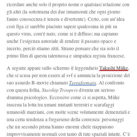
ricordare anche solo il proprio nome o qualsiasi relazione con
gli altri (la sottotrama dei due innamorati che ogni giorno
fanno conoscenza è tenera e divertente). Certo, con un’idea
così figa ci sarebbe piaciuto sapere qualcosina in più su
questo virus, com'è nato, come si è diffuso; ma capiamo
anche l’esigenza autoriale di rendere il passato opaco e
incerto, perciò stiamo zitti. Strano pensare che sia solo il
primo film di questa talentuosa e simpatica regista francese.
A seguire appare sullo schermo il leggendario
Takashi Miike
,
che si scusa per non essere al s+f e annuncia la proiezione del
suo assurdo B-movie chiamato
Terraformars
. Al confronto
con questa follia,
Starship Troopers
diventa un serioso
dramma psicologico. Eccessivo come ci si aspetta, Miike
inscena la lotta tra umani mutanti terrestri e scarafaggi
umanoidi marziani, con molte scene volutamente demenziali e
una certa tendenza a fregarsene della coerenza: personaggi
che un secondo prima hanno enormi chele riappaiono
improvvisamente normali con tanto di tute spaziali intatte. C’è