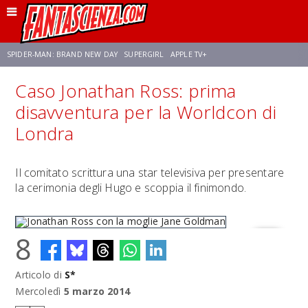
SPIDER-MAN: BRAND NEW DAY
SUPERGIRL
APPLE TV+
Caso Jonathan Ross: prima
FRANCO RICCIARDIELLO
ZENDAYA
STAR TREK
AVENGERS: DOOMSDAY
disavventura per la Worldcon di
Londra
NETFLIX
SADIE SINK
STAR TREK: STRANGE NEW WORLDS
Il comitato scrittura una star televisiva per presentare
la cerimonia degli Hugo e scoppia il finimondo.
8
Articolo di
S*
Jonathan Ross con la moglie Jane Goldman
Mercoledì
5 marzo 2014