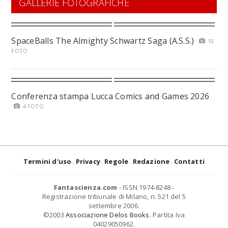
GALLERIE FOTOGRAFICHE
SpaceBalls The Almighty Schwartz Saga (A.S.S.)
10
FOTO
Conferenza stampa Lucca Comics and Games 2026
4 FOTO
Termini d'uso
Privacy
Regole
Redazione
Contatti
Fantascienza.com
- ISSN 1974-8248 -
Registrazione tribunale di Milano, n. 521 del 5
settembre 2006.
©2003
Associazione Delos Books
. Partita Iva
04029050962.