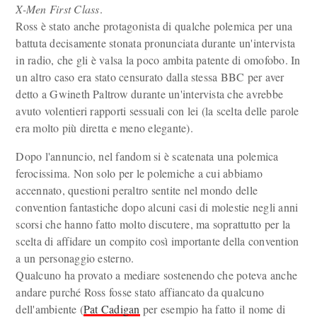
X-Men First Class
.
Ross è stato anche protagonista di qualche polemica per una
battuta decisamente stonata pronunciata durante un'intervista
in radio, che gli è valsa la poco ambita patente di omofobo. In
un altro caso era stato censurato dalla stessa BBC per aver
detto a Gwineth Paltrow durante un'intervista che avrebbe
avuto volentieri rapporti sessuali con lei (la scelta delle parole
era molto più diretta e meno elegante).
Dopo l'annuncio, nel fandom si è scatenata una polemica
ferocissima. Non solo per le polemiche a cui abbiamo
accennato, questioni peraltro sentite nel mondo delle
convention fantastiche dopo alcuni casi di molestie negli anni
scorsi che hanno fatto molto discutere, ma soprattutto per la
scelta di affidare un compito così importante della convention
a un personaggio esterno.
Qualcuno ha provato a mediare sostenendo che poteva anche
andare purché Ross fosse stato affiancato da qualcuno
dell'ambiente (
Pat Cadigan
per esempio ha fatto il nome di