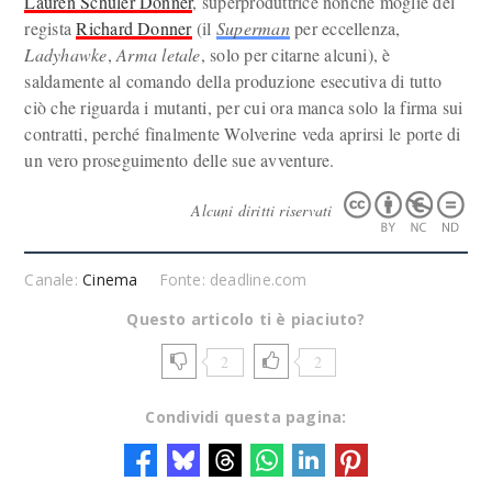
Lauren Schuler Donner
, superproduttrice nonché moglie del
regista
Richard Donner
(il
Superman
per eccellenza,
Ladyhawke
,
Arma letale
, solo per citarne alcuni), è
saldamente al comando della produzione esecutiva di tutto
ciò che riguarda i mutanti, per cui ora manca solo la firma sui
contratti, perché finalmente Wolverine veda aprirsi le porte di
un vero proseguimento delle sue avventure.
Alcuni diritti riservati
Canale:
Cinema
Fonte: deadline.com
Questo articolo ti è piaciuto?
2
2
Condividi questa pagina: