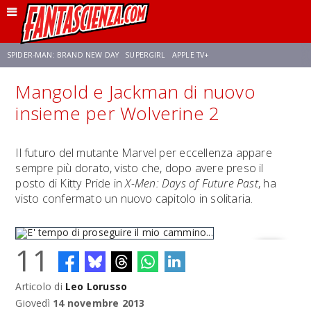
SPIDER-MAN: BRAND NEW DAY
SUPERGIRL
APPLE TV+
Mangold e Jackman di nuovo
FRANCO RICCIARDIELLO
ZENDAYA
STAR TREK
AVENGERS: DOOMSDAY
insieme per Wolverine 2
NETFLIX
SADIE SINK
STAR TREK: STRANGE NEW WORLDS
Il futuro del mutante Marvel per eccellenza appare
sempre più dorato, visto che, dopo avere preso il
posto di Kitty Pride in
X-Men: Days of Future Past
, ha
visto confermato un nuovo capitolo in solitaria.
11
Articolo di
Leo Lorusso
E' tempo di proseguire il mio cammino...
Giovedì
14 novembre 2013