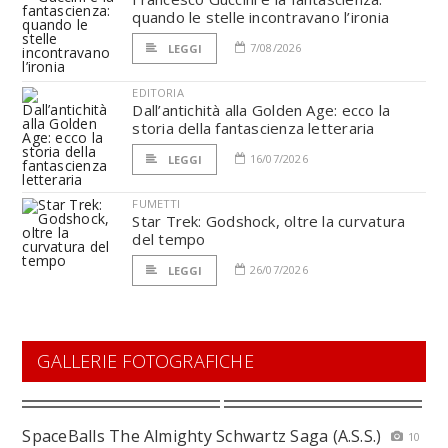
quando le stelle incontravano l’ironia
7/08/2026
LEGGI
EDITORIA
Dall’antichità alla Golden Age: ecco la
storia della fantascienza letteraria
16/07/2026
LEGGI
FUMETTI
Star Trek: Godshock, oltre la curvatura
del tempo
26/07/2026
LEGGI
GALLERIE FOTOGRAFICHE
SpaceBalls The Almighty Schwartz Saga (A.S.S.)
10